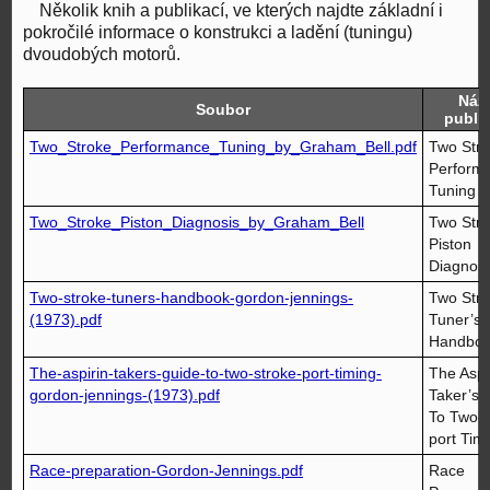
Několik knih a publikací, ve kterých najdte základní i
pokročilé informace o konstrukci a ladění (tuningu)
dvoudobých motorů.
Náz
Soubor
publi
Two_Stroke_Performance_Tuning_by_Graham_Bell.pdf
Two Str
Perform
Tuning
Two_Stroke_Piston_Diagnosis_by_Graham_Bell
Two Str
Piston
Diagnosi
Two-stroke-tuners-handbook-gordon-jennings-
Two Str
(1973).pdf
Tuner’s
Handbo
The-aspirin-takers-guide-to-two-stroke-port-timing-
The Aspi
gordon-jennings-(1973).pdf
Taker’s 
To Two-S
port Tim
Race-preparation-Gordon-Jennings.pdf
Race