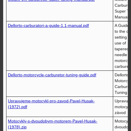
Carburet
Super T
Manual
Dellorto-carburatori-a-guide-1.1-manual.pdf
A Guide 
to the ch
setting 
use of
tapered-
needle
motorcyc
carburet
Dellorto-motorcycle-carburetor-tuning-guide.pdf
Dellorto
Motorcyc
Carburet
Tuning 
Upravujeme-motocykl-pro-zavod-Pavel-Husak-
Upravuj
(1972).pdf
motocykl
závod
Motocykly-s-dvoudobym-motorem-Pavel-Husak-
Motocykl
(1978).zip
dvoudo