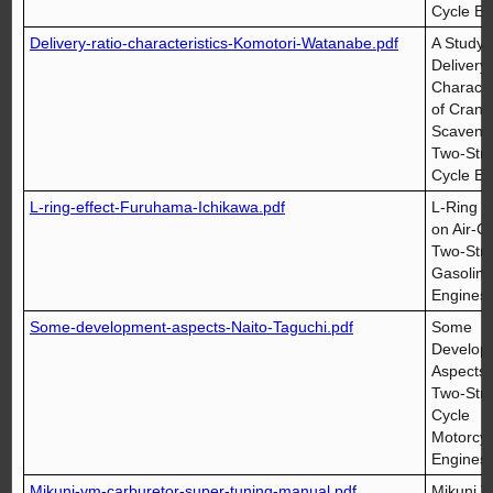
Cycle En
Delivery-ratio-characteristics-Komotori-Watanabe.pdf
A Study 
Delivery
Characte
of Crank
Scaveng
Two-Str
Cycle En
L-ring-effect-Furuhama-Ichikawa.pdf
L-Ring E
on Air-C
Two-Str
Gasoline
Engines
Some-development-aspects-Naito-Taguchi.pdf
Some
Develop
Aspects 
Two-Str
Cycle
Motorcyc
Engines
Mikuni-vm-carburetor-super-tuning-manual.pdf
Mikuni 