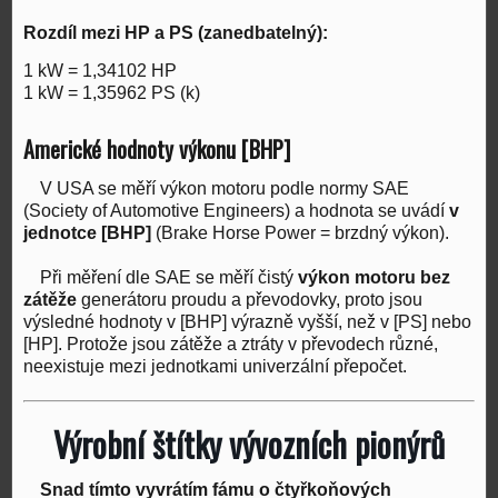
Rozdíl mezi HP a PS (zanedbatelný):
1 kW = 1,34102 HP
1 kW = 1,35962 PS (k)
Americké hodnoty výkonu [BHP]
V USA se měří výkon motoru podle normy SAE
(Society of Automotive Engineers) a hodnota se uvádí
v
jednotce [BHP]
(Brake Horse Power = brzdný výkon).
Při měření dle SAE se měří čistý
výkon motoru bez
zátěže
generátoru proudu a převodovky, proto jsou
výsledné hodnoty v [BHP] výrazně vyšší, než v [PS] nebo
[HP]. Protože jsou zátěže a ztráty v převodech různé,
neexistuje mezi jednotkami univerzální přepočet.
Výrobní štítky vývozních pionýrů
Snad tímto vyvrátím fámu o čtyřkoňových