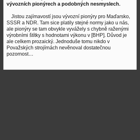
vývozních pionýrech a podobných nesmyslech.
Jistou zajímavostí jsou vývozní pionýry pro Maďarsko,
SSSR a NDR. Tam sice platily stejné normy jako u nás,
ale pionýry se tam obvykle vyvážely s chybně raženými
výrobními štítky s hodnotami výkonu v [BHP]. Důvod je
ale celkem prozaický. Jednoduše tomu nikdo v
Považských strojírnách nevěnoval dostatečnou
pozornost…