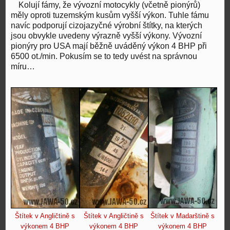
Kolují fámy, že vývozní motocykly (včetně pionýrů)
měly oproti tuzemským kusům vyšší výkon. Tuhle fámu
navíc podporují cizojazyčné výrobní štítky, na kterých
jsou obvykle uvedeny výrazně vyšší výkony. Vývozní
pionýry pro USA mají běžně uváděný výkon 4 BHP při
6500 ot./min. Pokusím se to tedy uvést na správnou
míru…
Štítek v Angličtině s
Štítek v Angličtině s
Štítek v Madarštině s
výkonem 4 BHP
výkonem 4 BHP
výkonem 4 BHP