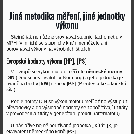
Jiná metodika měření, jiné jednotky
výkonu
Stejně jak nemůžete srovnávat stupnici tachometru v
MPH (v mílích) se stupnicí v km/h, nemůžete ani
porovnávat výkony na výrobních štítcích.
Evropské hodnoty výkonu [HP], [PS]
V Evropě se výkon motoru měří dle
německé normy
DIN
(Deutsches Institut für Normung) a jeho jednotka je
uváděna buď
v [kW]
nebo
v [PS]
(Pferdestärke = koňská
síla).
Podle normy DIN se výkon motoru měří až na výstupu z
převodovky a do výsledné hodnoty se započítávají i ztráty
v převodech a ztráty v generátoru proudu (alternátoru).
U nás dříve hojně používaná jednotka
„kůň“ [k]
je
ekvivalent německého koně [PS].