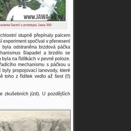
varianta řazení u prototypu Jawa 359
chlostní stupně přepínaly palcem
ší experiment spočíval v přenesení
ou byla odstraněna brzdová páčka
chanismus šlapadel a brzdilo se
byla na řídítkách v pevné poloze.
 řadícího mechanismu s páčkou u
í byly propojovací lanovody, které
toho z řídítek vedlo až šest (!!)
 zkušebních jízd). U pozdějších