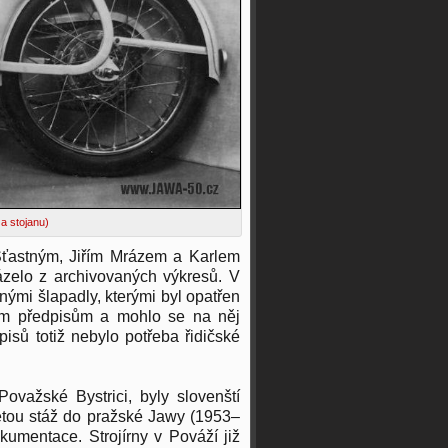
a stojanu)
ťastným, Jiřím Mrázem a Karlem
zelo z archivovaných výkresů. V
ými šlapadly, kterými byl opatřen
lým předpisům a mohlo se na něj
isů totiž nebylo potřeba řidičské
važské Bystrici, byly slovenští
etou stáž do pražské Jawy (1953–
kumentace. Strojírny v Pováží již