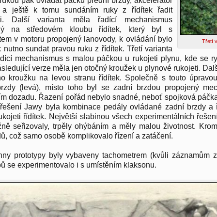
rukou pak ovládat páčku přední brzdy, akcelerátor
) a ještě k tomu sundáním ruky z řídítek řadit
sti. Další varianta měla řadící mechanismus
ný na středovém kloubu řídítek, který byl s
em v motoru propojený lanovody, k ovládání bylo
Třetí 
k nutno sundat pravou ruku z řídítek. Třetí varianta
dící mechanismus s malou páčkou u rukojeti plynu, kde se ry
ásledující verze měla jen otočný kroužek u plynové rukojeti. Dal
o kroužku na levou stranu řídítek. Společně s touto úprav
brzdy (levá), místo toho byl se zadní brzdou propojený me
ím dozadu. Řazení pořád nebylo snadné, neboť spojková páčka 
 řešení Jawy byla kombinace pedály ovládané zadní brzdy a
ukojeti řídítek. Největší slabinou všech experimentálních řešen
žně seřizovaly, trpěly ohýbáním a měly malou životnost. Kromě 
ů, což samo osobě komplikovalo řízení a zatáčení.
ny prototypy byly vybaveny tachometrem (kvůli záznamům ze
pů se experimentovalo i s umístěním klaksonu.