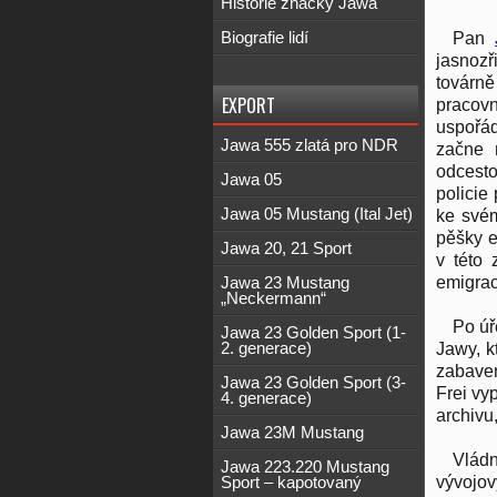
Historie značky Jawa
Pan
Biografie lidí
jasnozř
továrn
EXPORT
pracovn
uspořád
Jawa 555 zlatá pro NDR
začne m
odcesto
Jawa 05
policie
Jawa 05 Mustang (Ital Jet)
ke svém
pěšky e
Jawa 20, 21 Sport
v této 
emigrac
Jawa 23 Mustang
„Neckermann“
Po úř
Jawa 23 Golden Sport (1-
Jawy, kt
2. generace)
zabaven
Jawa 23 Golden Sport (3-
Frei vy
4. generace)
archivu
Jawa 23M Mustang
Vládn
Jawa 223.220 Mustang
vývojov
Sport – kapotovaný