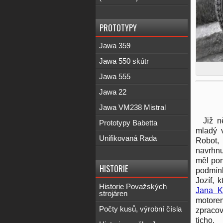
PROTOTYPY
Jawa 359
Jawa 550 skútr
Jawa 555
Jawa 22
Jawa VM238 Mistral
Již n
Prototypy Babetta
mladý 
Unifikovaná Rada
Robot, 
navrhn
měl pom
HISTORIE
podmínk
Jozíf, 
Historie Považských
Jana K
strojáren
motor
Počty kusů, výrobní čísla
zpracov
ticho.