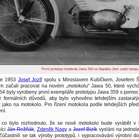
První prototyp motokola Jawa 359 se šlapátky (bez zadní lampy 
ce 1953
Josef Jozíf
spolu s Miroslavem Kubíčkem, Josefem Š
 začali pracovat na novém „motokolu“ Jawa 50, které vychá
54 byly vyrobeny první exempláře prototypu Jawa 359 s pomocn
z formálních důvodů, aby bylo vyhověno tehdejším zastara
t jako na motokolo. Pro řízení motokola podle tehdejších předp
ní.
 co bylo rozhodnuto, že se nové motokolo bude vyrábět v Po
íci
Ján Režňák
,
Zdeněk Nagy
a
Jozef Bizík
vysláni na jednol
Zúčastnili se tak výroby prototypů, i vypracovávání výrobní do