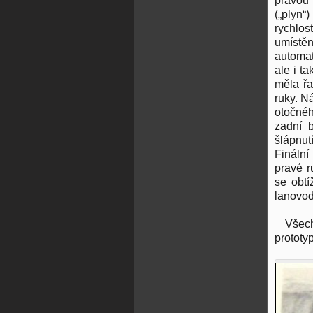
pravou 
(„plyn“
rychlo
umístě
automat
ale i ta
měla řa
ruky. N
otočnéh
zadní 
šlápnut
Finální
pravé r
se obtí
lanovod
Všech
prototy