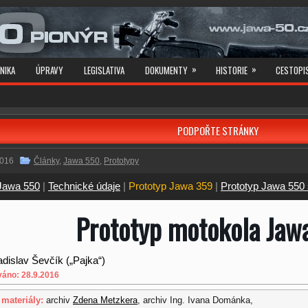
»
»
NIKA
ÚPRAVY
LEGISLATIVA
DOKUMENTY
HISTORIE
CESTOPI
PODPOŘTE STRÁNKY
2016
Články
,
Jawa 550
,
Prototypy
Jawa 550
|
Technické údaje
|
Prototyp Jawa 359
|
Prototyp Jawa 550 
Prototyp motokola Jaw
adislav Ševčík („Pajka“)
váno: 28.9.2016
 materiály:
archiv
Zdena Metzkera
, archiv Ing. Ivana Dománka,