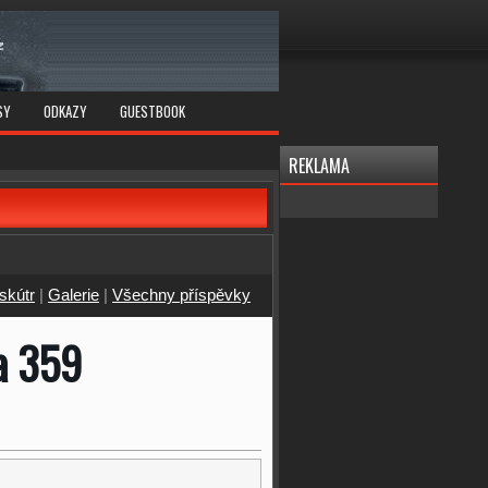
SY
ODKAZY
GUESTBOOK
REKLAMA
skútr
|
Galerie
|
Všechny příspěvky
a 359