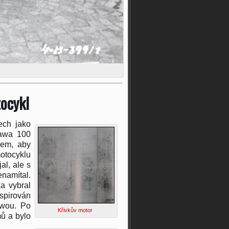
ocykl
tech jako
Jawa 100
em, aby
motocyklu
al, ale s
enamítal.
ka vybral
spirován
awou. Po
Křivkův motor
mů a bylo