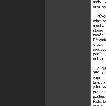
měly zk
nové vý
Půvo
tehdy v
mechani
stejně 
zadání 
Převodo
V zadní
šroubov
pedálů 
nebylo 
V Pra
359 (p
experim
brzdy z
páku v
prostor
páčkou 
Řidič t