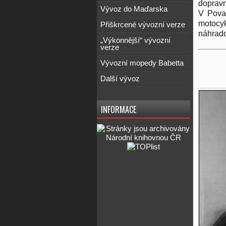
dopravn
Vývoz do Maďarska
V Považ
motocy
Přiškrcené vývozní verze
náhrado
„Výkonnější“ vývozní
verze
Vývozní mopedy Babetta
Další vývoz
INFORMACE