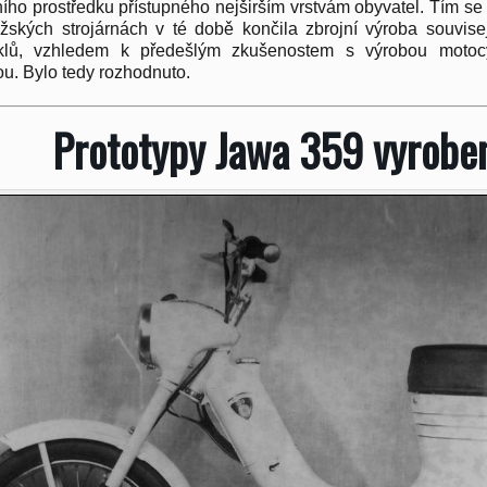
ího prostředku přístupného nejširším vrstvám obyvatel. Tím se
ských strojárnách v té době končila zbrojní výroba souvise
klů, vzhledem k předešlým zkušenostem s výrobou moto
u. Bylo tedy rozhodnuto.
Prototypy Jawa 359 vyroben