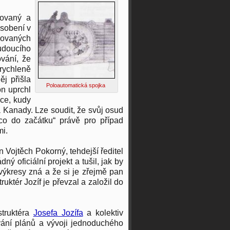
dovaný a
ůsobení v
movaných
udoucího
vání, že
rychleně
ěj přišla
Poloautomatická spojka
on uprchl
ce, kudy
Kanady. Lze soudit, že svůj osud
ěco do začátku“ právě pro případ
mi.
 Vojtěch Pokorný, tehdejší ředitel
ný oficiální projekt a tušil, jak by
výkresy zná a že si je zřejmě pan
uktér Jozíf je převzal a založil do
struktéra
Josefa Jozífa
a kolektiv
vání plánů a vývoji jednoduchého