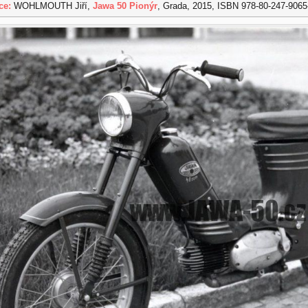
ce:
WOHLMOUTH Jiří,
Jawa 50 Pionýr
, Grada, 2015, ISBN 978-80-247-9065