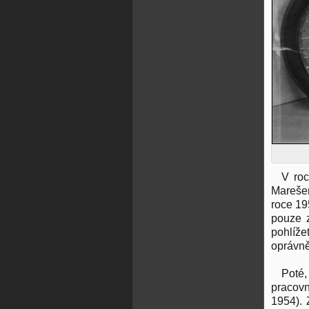
V ro
Marešem
roce 19
pouze 
pohlíže
oprávně
Poté,
pracovn
1954). 