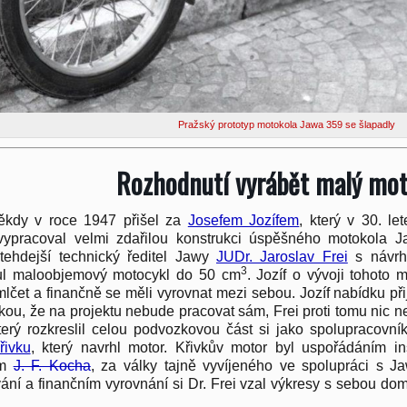
Pražský prototyp motokola Jawa 359 se šlapadly
Rozhodnutí vyrábět malý mot
ěkdy v roce 1947 přišel za
Josefem Jozífem
, který v 30. le
vypracoval velmi zdařilou konstrukci úspěšného motokola 
tehdejší technický ředitel Jawy
JUDr. Jaroslav Frei
s návrh
3
ul maloobjemový motocykl do 50 cm
. Jozíf o vývoji tohoto 
lčet a finančně se měli vyrovnat mezi sebou. Jozíf nabídku přij
ou, že na projektu nebude pracovat sám, Frei proti tomu nic n
který rozkreslil celou podvozkovou část si jako spolupracovní
řivku
, který navrhl motor. Křivkův motor byl uspořádáním in
em
J. F. Kocha
, za války tajně vyvíjeného ve spolupráci s J
ání a finančním vyrovnání si Dr. Frei vzal výkresy s sebou do