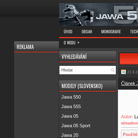
ÚVOD
OBSAH
MONOGRAFIE
TECH
»
O WEBU
REKLAMA
VYHLEDÁVÁNÍ
21.6.
Článek 
MODELY (SLOVENSKO)
Jawa 550
Jawa 555
Jawa 05
Autor:
L
aktualizo
Jawa 05 Sport
Použité
Jawa 20