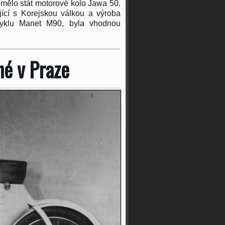
 mělo stát motorové kolo Jawa 50.
jící s Korejskou válkou a výroba
cyklu Manet M90, byla vhodnou
é v Praze