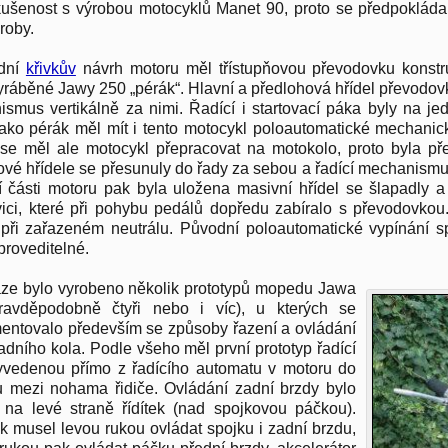
ušenost s výrobou motocyklů Manet 90, proto se předpokládal
roby.
dní
křivkův
návrh motoru měl třístupňovou převodovku konst
yráběné Jawy 250 „pérák“. Hlavní a předlohová hřídel převodovk
smus vertikálně za nimi. Řadící i startovací páka byly na jed
jako pérák měl mít i tento motocykl poloautomatické mechanic
se měl ale motocykl přepracovat na motokolo, proto byla p
vé hřídele se přesunuly do řady za sebou a řadící mechanismu
 části motoru pak byla uložena masivní hřídel se šlapadly
ici, které při pohybu pedálů dopředu zabíralo s převodovkou
při zařazeném neutrálu. Původní poloautomatické vypínání 
proveditelné.
ze bylo vyrobeno několik prototypů mopedu Jawa
ravděpodobně čtyři nebo i víc), u kterých se
entovalo především se způsoby řazení a ovládání
adního kola. Podle všeho měl první prototyp řadící
yvedenou přímo z řadícího automatu v motoru do
u mezi nohama řidiče. Ovládání zadní brzdy bylo
na levé straně řídítek (nad spojkovou páčkou).
ak musel levou rukou ovládat spojku i zadní brzdu,