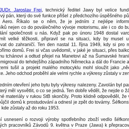
JUDr. Jaroslav Frei
, technický ředitel Jawy byl velice fun
ivý pán, který do své funkce přišel z předchozího úspěšného p
ě Aero. Říkalo se o něm, že je jedním z nejlépe infor
íků nejen co do poválečného vývoje motorismu, ale i co do b
ání společnosti u nás. Když pak po únoru 1948 dostal varo
ít velké těžkosti, připravil se na situaci, kdy by musel u
vat do zahraničí. Ten den nastal 11. října 1949, kdy si pro n
 přímo domů. Frei si včas uvědomil, v jaké je situaci, přes balk
u tchánovi a odtud přejel na Manetovi až na Šumavské hrani
migroval do tehdejšího západního Německa a dál do Francie a 
zemi tušil a projekt malého motocyklu mohl sloužit jako „n
e. Jeho odchod proběhl ale velmi rychle a výkresy zůstaly v ze
edním otevření jeho bytu byly výkresy nalezeny. Zavolán byl pan
erý měl vysvětlit, o co se jedná. Ten dobře věděl, že nejde o žád
é materiály v rukou StB skončily. Proto klidně odpověděl, že 
půjčil domů k prostudování a odnesl je zpět do továrny. Šéfkonstr
, kde zůstaly až do roku 1953.
í usnesení o rozvoji výroby spotřebního zboží vedlo šéfkon
ých pracovníků Závodů 9. května v Praze (Jawa) k přepraco