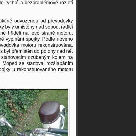
o rychlé a bezproblémové rozjetí
rukčně odvozenou od převodovky
y byly umístěny nad sebou, řadící
né hřídeli na levé straně motoru,
ké vypínání spojky. Podle nového
řevodovka motoru rekonstruována.
s byl přemístěn do polohy nad ně.
 a startovacím ozubeným kolem na
. Moped se startoval rozšlapáním
spojky u rekonstruovaného motoru