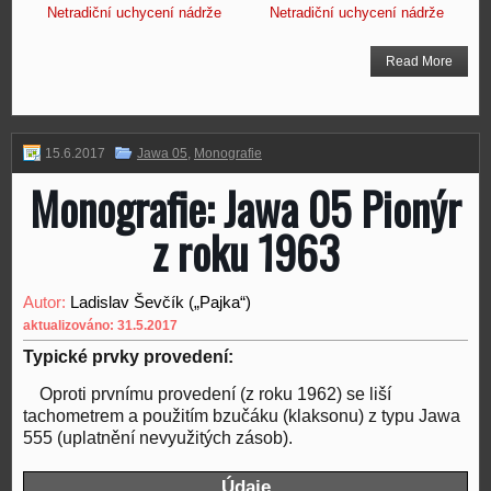
Netradiční uchycení nádrže
Netradiční uchycení nádrže
Read More
15.6.2017
Jawa 05
,
Monografie
Monografie: Jawa 05 Pionýr
z roku 1963
Autor:
Ladislav Ševčík („Pajka“)
aktualizováno: 31.5.2017
Typické prvky provedení:
Oproti prvnímu provedení (z roku 1962) se liší
tachometrem a použitím bzučáku (klaksonu) z typu Jawa
555 (uplatnění nevyužitých zásob).
Údaje