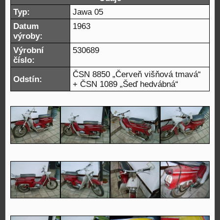
Typ:
Jawa 05
Datum
1963
výroby:
Výrobní
530689
číslo:
ČSN 8850 „Červeň višňová tmavá“
Odstín:
+ ČSN 1089 „Šeď hedvábná“