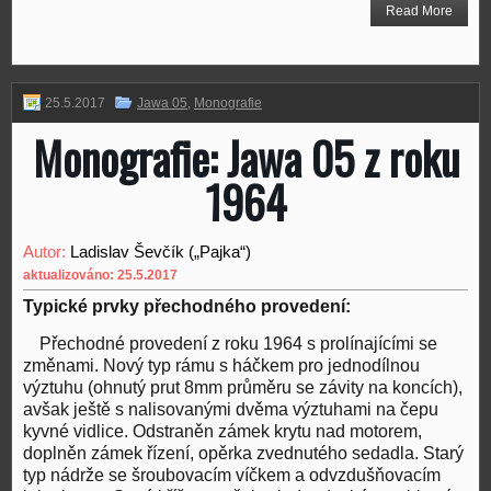
Read More
25.5.2017
Jawa 05
,
Monografie
Monografie: Jawa 05 z roku
1964
Autor:
Ladislav Ševčík („Pajka“)
aktualizováno: 25.5.2017
Typické prvky přechodného provedení:
Přechodné provedení z roku 1964 s prolínajícími se
změnami. Nový typ rámu s háčkem pro jednodílnou
výztuhu (ohnutý prut 8mm průměru se závity na koncích),
avšak ještě s nalisovanými dvěma výztuhami na čepu
kyvné vidlice. Odstraněn zámek krytu nad motorem,
doplněn zámek řízení, opěrka zvednutého sedadla. Starý
typ nádrže se šroubovacím víčkem a odvzdušňovacím