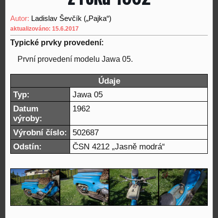
Autor:
Ladislav Ševčík („Pajka“)
aktualizováno: 15.6.2017
Typické prvky provedení:
První provedení modelu Jawa 05.
Údaje
Typ:
Jawa 05
Datum
1962
výroby:
Výrobní číslo:
502687
Odstín:
ČSN 4212 „Jasně modrá“