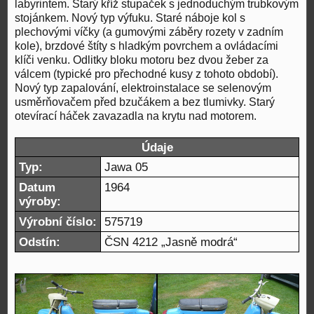
labyrintem. Starý kříž stupaček s jednoduchým trubkovým
stojánkem. Nový typ výfuku. Staré náboje kol s
plechovými víčky (a gumovými záběry rozety v zadním
kole), brzdové štíty s hladkým povrchem a ovládacími
klíči venku. Odlitky bloku motoru bez dvou žeber za
válcem (typické pro přechodné kusy z tohoto období).
Nový typ zapalování, elektroinstalace se selenovým
usměrňovačem před bzučákem a bez tlumivky. Starý
otevírací háček zavazadla na krytu nad motorem.
Údaje
Typ:
Jawa 05
Datum
1964
výroby:
Výrobní číslo:
575719
Odstín:
ČSN 4212 „Jasně modrá“