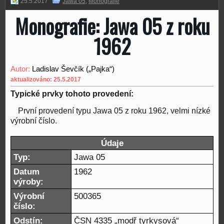
25.5.2017
Jawa 05
,
Monografie
Monografie: Jawa 05 z roku
1962
Autor:
Ladislav Ševčík („Pajka“)
aktualizováno: 25.5.2017
Typické prvky tohoto provedení:
První provedení typu Jawa 05 z roku 1962, velmi nízké
výrobní číslo.
Údaje
Typ:
Jawa 05
Datum
1962
výroby:
Výrobní
500365
číslo:
Odstín:
ČSN 4335 „modř tyrkysová“