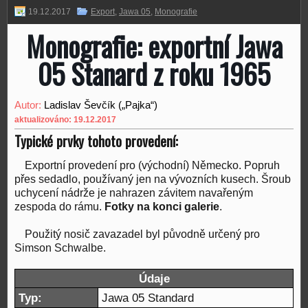
19.12.2017
Export
,
Jawa 05
,
Monografie
Monografie: exportní Jawa
05 Stanard z roku 1965
Autor:
Ladislav Ševčík („Pajka“)
aktualizováno: 19.12.2017
Typické prvky tohoto provedení:
Exportní provedení pro (východní) Německo. Popruh
přes sedadlo, používaný jen na vývozních kusech. Šroub
uchycení nádrže je nahrazen závitem navařeným
zespoda do rámu.
Fotky na konci galerie
.
Použitý nosič zavazadel byl původně určený pro
Simson Schwalbe.
Údaje
Typ:
Jawa 05 Standard