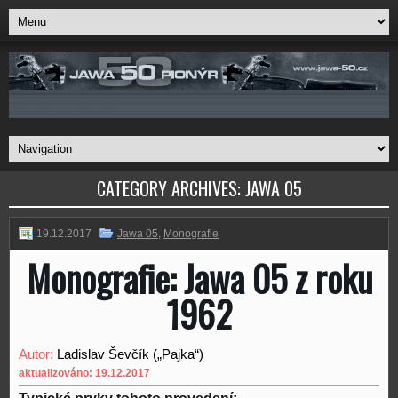
CATEGORY ARCHIVES:
JAWA 05
19.12.2017
Jawa 05
,
Monografie
Monografie: Jawa 05 z roku
1962
Autor:
Ladislav Ševčík („Pajka“)
aktualizováno: 19.12.2017