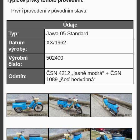
Typické prvky tohoto provedení:
První provedení v původním stavu.
Údaje
Typ:
Jawa 05 Standard
Datum
XX/1962
výroby:
Výrobní
502400
číslo:
ČSN 4212 „jasně modrá“ + ČSN
Odstín:
1089 „šeď hedvábná“