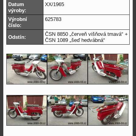
Datum
XX/1965
výroby:
Výrobní
625783
číslo:
ČSN 8850 „červeň višňová tmavá“ +
Odstín:
ČSN 1089 „šeď hedvábná“