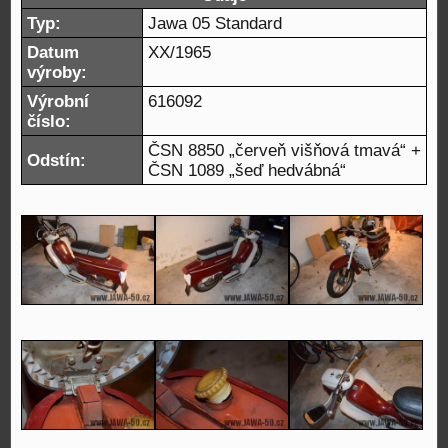
Typ:
Jawa 05 Standard
Datum
XX/1965
výroby:
Výrobní
616092
číslo:
ČSN 8850 „červeň višňová tmavá“ +
Odstín:
ČSN 1089 „šeď hedvábná“