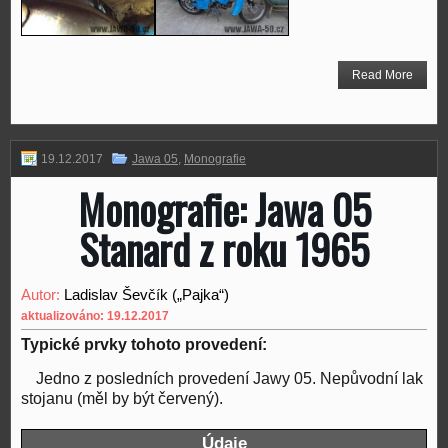
Read More
19.12.2017
Jawa 05
,
Monografie
Monografie: Jawa 05
Stanard z roku 1965
Autor:
Ladislav Ševčík („Pajka“)
aktualizováno: 19.12.2017
Typické prvky tohoto provedení:
Jedno z posledních provedení Jawy 05. Nepůvodní lak
stojanu (měl by být červený).
Údaje