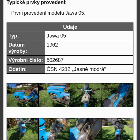
Typické prvky provedení:
První provedení modelu Jawa 05.
Údaje
Typ:
Jawa 05
Datum
1962
výroby:
Výrobní číslo:
502687
Odstín:
ČSN 4212 „Jasně modrá“