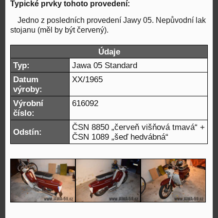
Typické prvky tohoto provedení:
Jedno z posledních provedení Jawy 05. Nepůvodní lak
stojanu (měl by být červený).
Údaje
Typ:
Jawa 05 Standard
Datum
XX/1965
výroby:
Výrobní
616092
číslo:
ČSN 8850 „červeň višňová tmavá“ +
Odstín:
ČSN 1089 „šeď hedvábná“