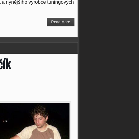
a a nynějšího výrobce tuningových
Read More
čík