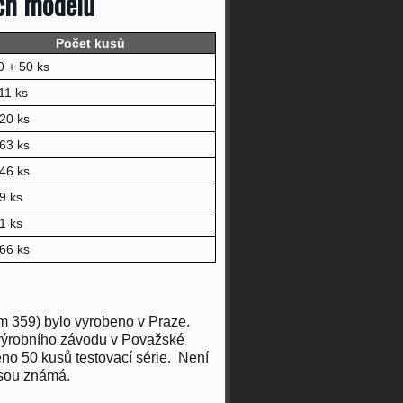
ých modelů
Počet kusů
0 + 50 ks
11 ks
20 ks
63 ks
46 ks
9 ks
1 ks
66 ks
m 359) bylo vyrobeno v Praze.
 výrobního závodu v Považské
eno 50 kusů testovací série. Není
jsou známá.