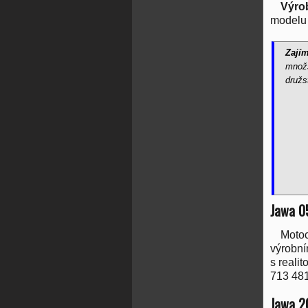
Výro
modelu 
Zajím
množs
družs
Jawa 0
Moto
výrobní
s reali
713 481
Jawa 2