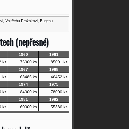
ovi, Vojtěchu Pražákovi, Eugenu
etech (nepřesné)
1960
1961
2 ks
76000 ks
85091 ks
1967
1968
1 ks
63486 ks
46452 ks
1974
1975
0 ks
84000 ks
78000 ks
1981
1982
0 ks
60000 ks
55386 ks