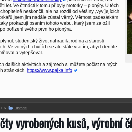
ti let. Ve čtrnácti k tomu přibyly motorky – pionýry. U těch
hopitelně neskončil, ale na rozdíl od většiny „vyvíjejících
orkářů jsem jim nadále zůstal věrný. Věrnost padesátkám
taky prokazuji psaním tohoto webu, který jsem založil
 po pořízení svého prvního pionýra.
plynul, studentský život nahradila rodina a starosti
ch. Ve volných chvílích se ale stále vracím, abych tenhle
lňoval a vylepšoval.
h dalších aktivitách a zájmech si můžete počíst na mých
h stránkách:
https://www.pajka.info
2016
Historie
čty vyrobených kusů, výrobní čí