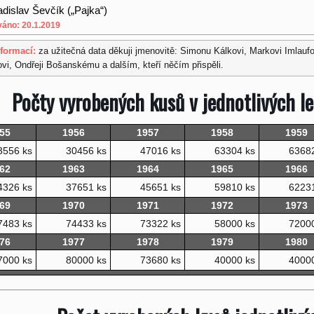
adislav Ševčík („Pajka“)
váno: 20.1.2019
nformací:
za užitečná data děkuji jmenovitě: Simonu Kálkovi, Markovi Imlauf
i, Ondřeji Bošanskému a dalším, kteří něčím přispěli.
Počty vyrobených kusů v jednotlivých l
55
1956
1957
1958
1959
3556 ks
30456 ks
47016 ks
63304 ks
6368
62
1963
1964
1965
1966
4326 ks
37651 ks
45651 ks
59810 ks
6223
69
1970
1971
1972
1973
7483 ks
74433 ks
73322 ks
58000 ks
7200
76
1977
1978
1979
1980
7000 ks
80000 ks
73680 ks
40000 ks
4000