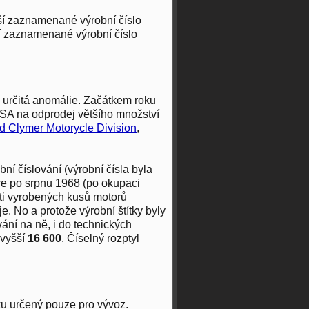
ší zaznamenané výrobní číslo
ší zaznamenané výrobní číslo
) určitá anomálie. Začátkem roku
USA na odprodej většího množství
d Clymer Motorycle Division
,
ní číslování (výrobní čísla byla
ace po srpnu 1968 (po okupaci
ti vyrobených kusů motorů
e. No a protože výrobní štítky byly
ání na ně, i do technických
jvyšší
16 600
. Číselný rozptyl
ku určený pouze pro vývoz.