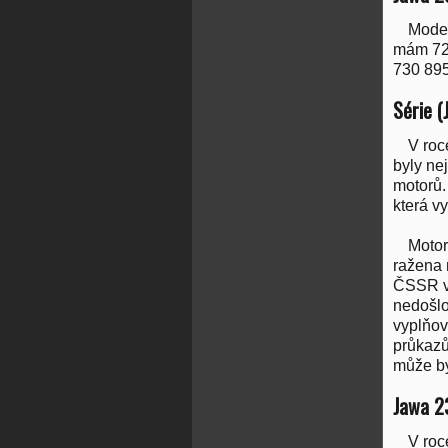
Mode
mám 72
730 895
Série (
V roc
byly ne
motorů.
která v
Motor
ražena 
ČSSR vo
nedošlo
vyplňov
průkazů
může bý
Jawa 2
V roc