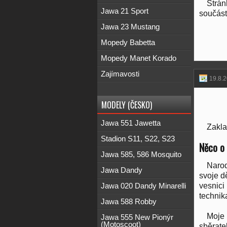
Strán
Jawa 21 Sport
součás
Jawa 23 Mustang
Mopedy Babetta
Mopedy Manet Korado
Zajímavosti
19.8.
MODELY (ČESKO)
Jawa 551 Jawetta
Zakla
Stadion S11, S22, S23
Něco o
Jawa 585, 586 Mosquito
Narod
Jawa Dandy
svoje d
vesnici
Jawa 020 Dandy Minarelli
technik
Jawa 588 Robby
Moje 
Jawa 555 New Pionýr
(Motoscoot)
sběrate