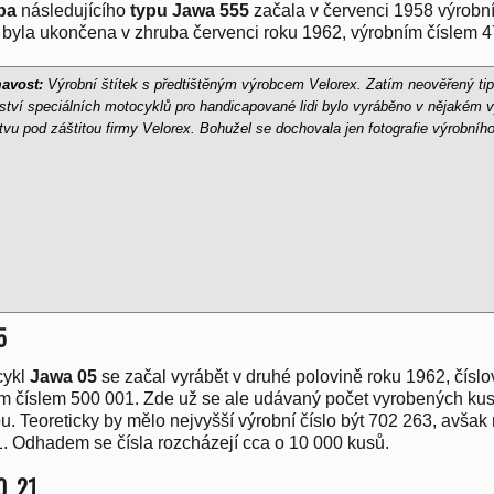
ba
následujícího
typu Jawa 555
začala v červenci 1958 výrobn
byla ukončena v zhruba červenci roku 1962, výrobním číslem 4
avost:
Výrobní štítek s předtištěným výrobcem Velorex. Zatím neověřený tip
tví speciálních motocyklů pro handicapované lidi bylo vyráběno v nějakém 
tvu pod záštitou firmy Velorex. Bohužel se dochovala jen fotografie výrobního
5
cykl
Jawa 05
se začal vyrábět v druhé polovině roku 1962, čís
m číslem 500 001. Zde už se ale udávaný počet vyrobených ku
tou. Teoreticky by mělo nejvyšší výrobní číslo být 702 263, av
. Odhadem se čísla rozcházejí cca o 10 000 kusů.
0, 21