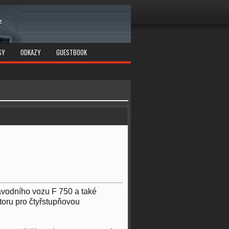
SY
ODKAZY
GUESTBOOK
ávodního vozu F 750 a také
oru pro čtyřstupňovou