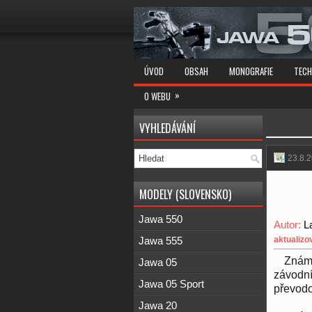
ÚVOD
OBSAH
MONOGRAFIE
TECH
»
O WEBU
VYHLEDÁVÁNÍ
23.8.
MODELY (SLOVENSKO)
Jawa 550
Autor:
L
aktualizo
Jawa 555
Známý
Jawa 05
závodní
Jawa 05 Sport
převodo
Jawa 20