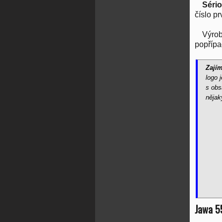
Séri
číslo p
Výrob
popřípa
Zajím
logo 
s obs
nějak
Jawa 5