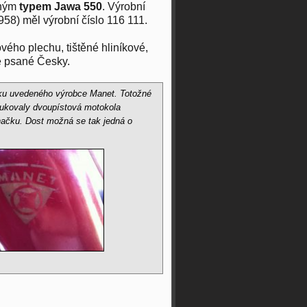
eným
typem Jawa 550
. Výrobní
58) měl výrobní číslo 116 111.
vého plechu, tištěné hliníkové,
e psané Česky.
tku uvedeného výrobce Manet. Totožné
ukovaly dvoupístová motokola
značku. Dost možná se tak jedná o