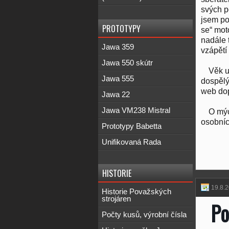
svých pě
jsem poc
PROTOTYPY
se“ mot
nadále 
Jawa 359
vzápětí
Jawa 550 skútr
Věk u
Jawa 555
dospělý
web dop
Jawa 22
Jawa VM238 Mistral
O mýc
osobníc
Prototypy Babetta
Unifikovaná Rada
HISTORIE
19.8.
Historie Považských
strojáren
Po
Počty kusů, výrobní čísla