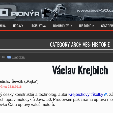
»
»
NIKA
ÚPRAVY
LEGISLATIVA
DOKUMENTY
HISTORIE
CESTOPI
CATEGORY ARCHIVES:
HISTORIE
2016
Biografie
Václav Krejbich
adislav Ševčík („Pajka“)
váno: 23.8.2016
 český konstruktér a technolog, autor
Krejbichovy tříkolky
, z
ch úprav motocyklů Jawa 50. Především pak známá úprava mot
vku ČZ a úpravy válců motorů.