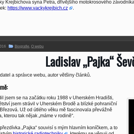
ky Krejbichova syna Petra, dřívějšího motokrosového závodník
tek:
https://www.vackykrejbich.cz
.
2016
Biografie
,
O webu
Ladislav „Pajka“ Šev
datel a správce webu, autor většiny článků.
 mě:
il jsem se na začátku roku 1988 v Uherském Hradišti,
ětství jsem strávil v Uherském Brodě a blízké pohraniční
 Březová. Už od útlého věku mě fascinovala převážně
a, kterou tak nějak „máme v rodině“.
přezdívka „Pajka“ souvisí s mým hlavním koníčkem, a to
lstvím
historické radiotechniky
, kterému se věnuji od