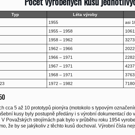
Počet vyrobených kusů jednotliv
Typ
Léta výroby
1955
asi 1
1955 – 1958
1061
1958 – 1962
3273
1962 – 1966
2022
1966 – 1971
2282
1967 – 1971
4237
1968 – 1971
3763
 23
1972 – 1982
7180
50
ch cca 5 až 10 prototypů pionýra (motokolo s typovým označení
šební kusy byly postupně předány i s výrobní dokumentací do
i. V Považských strojírnách pak bylo v průběhu roku 1954 vyrob
mo, že by se jakýkoliv z těchto kusů dochoval. Výrobní čísla ne