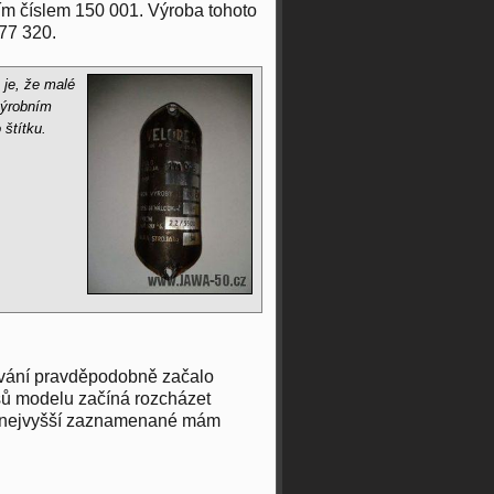
ím číslem 150 001. Výroba tohoto
77 320.
 je, že malé
výrobním
 štítku.
lování pravděpodobně začalo
sů modelu začíná rozcházet
šak nejvyšší zaznamenané mám