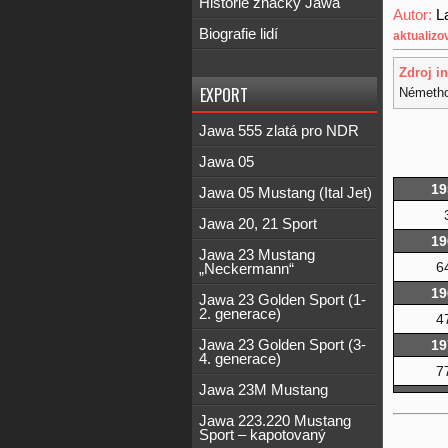
Historie značky Jawa
Autor:
L
Biografie lidí
aktualizo
Zdroj i
EXPORT
Némethov
Jawa 555 zlatá pro NDR
Jawa 05
19
Jawa 05 Mustang (Ital Jet)
Jawa 20, 21 Sport
19
Jawa 23 Mustang
6
„Neckermann“
19
Jawa 23 Golden Sport (1-
2. generace)
4
Jawa 23 Golden Sport (3-
19
4. generace)
7
Jawa 23M Mustang
Jawa 223.220 Mustang
Sport – kapotovaný