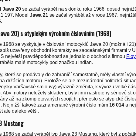
l
Jawa 20
se začal vyrábět na sklonku roku 1966, dosud nejniž
1 197. Model
Jawa 21
se začal vyrábět až v roce 1967, nejniž
.
Jawa 20) s atypickým výrobním číslováním (1968)
e 1968 se vyskytuje v číslování motocyklů Jawa 20 (možná i 21
jspíš uzavřeny obchodní kontrakty se zaoceánskými firmami v 
 S největší pravděpodobností se jednalo o obchod s firmou
Floy
yráběla malé motocykly pod značkou Indian.
y, které se prodávaly do zahraničí samostatně, měly vlastní výrob
na držácích motoru). Protože se ale mezinárodní politická situ
jsky Varšavské smlouvy) výrazně změnila, k vývozu velké čás
. Aby motory neležely skladem, byly jimi nastrojeny sériové stroj
ány až na zkompletovaných strojích, přeneslo se atypické číslov
. Nejnižší takové zaznamenané výrobní číslo mám
16 014
a ne
t ale daleko větší.
3 Mustang
e 1968 se začal vyrábět typ Jawa 23 Mustang, který byl z počát