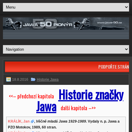
PODPOŘTE STRÁNK
18.8.2016
Historie Jawa
Historie značky
<<– předchozí kapitola
Jawa
další kapitola –>>
KRÁLÍK, Jan
,
Věčně mladá Jawa 1929-1989
. Vydaly n. p. Jawa a
PZO Motokov, 1989, 60 stran.