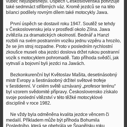
vůbec nejúspěšnější. Úspěch Československa potvrzuje
také sedmnáct stříbrných váz. Kromě jezdců se na této
bilanci podílely rovným dílem také motocykly Jawa.
První úspěch se dostavil roku 1947. Soutěž se tehdy
v Československu jela v prostředí okolo Zlína. Jawa
zvítězila za dramatických okolností. Bednář a Hanzl
rozbili na svém postranním vozíku jednu vzpěru a hrozilo,
že se jim stroj rozpadne. Proto v posledním rychlostní
zkoušce museli oba jezdci doslova držet rukou postranní
vozík s motocyklem pohromadě. Tato příhoda svědčí, jak
vytrvalí a bojovní byli jezdci na Jawách.
Bezkonkurenční byl Květoslav Mašita, desetinásobný
mistr Evropy a šestinásobný držitel světové trofeje
v šestidenní. V celém světě uznávaný „profesor terénu“
byl vzorem svědomité přípravy. Československo získalo
svoje poslední vítězství v této těžké motocyklové
disciplíně v roce 1982.
Ne vždy byla odměněna kvalita jezdce věncem či
medailí. Příkladem může být příhoda Bohumila
Posledního, která se obehrála ve Španělsku roku