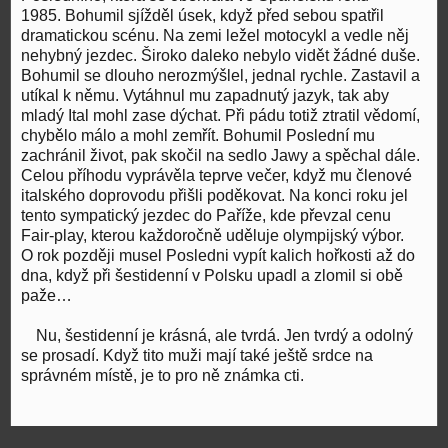
1985. Bohumil sjížděl úsek, když před sebou spatřil
dramatickou scénu. Na zemi ležel motocykl a vedle něj
nehybný jezdec. Široko daleko nebylo vidět žádné duše.
Bohumil se dlouho nerozmýšlel, jednal rychle. Zastavil a
utíkal k němu. Vytáhnul mu zapadnutý jazyk, tak aby
mladý Ital mohl zase dýchat. Při pádu totiž ztratil vědomí,
chybělo málo a mohl zemřít. Bohumil Poslední mu
zachránil život, pak skočil na sedlo Jawy a spěchal dále.
Celou příhodu vyprávěla teprve večer, když mu členové
italského doprovodu přišli poděkovat. Na konci roku jel
tento sympatický jezdec do Paříže, kde převzal cenu
Fair-play, kterou každoročně uděluje olympijský výbor.
O rok později musel Posledni vypít kalich hořkosti až do
dna, když při šestidenní v Polsku upadl a zlomil si obě
paže…
Nu, šestidenní je krásná, ale tvrdá. Jen tvrdý a odolný
se prosadí. Když tito muži mají také ještě srdce na
správném místě, je to pro ně známka cti.