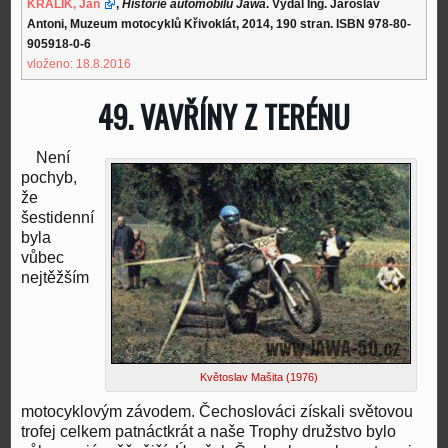
KRÁLÍK, Jan
,
Historie automobilů Jawa
. Vydal Ing. Jaroslav
Antoni, Muzeum motocyklů Křivoklát, 2014, 190 stran. ISBN 978-80-
905918-0-6
vloženo: 18.8.2016
49. VAVŘÍNY Z TERÉNU
Není
pochyb,
že
šestidenní
byla
vůbec
nejtěžším
Květoslav Mašita (1976)
motocyklovým závodem. Čechoslováci získali světovou
trofej celkem patnáctkrát a naše Trophy družstvo bylo