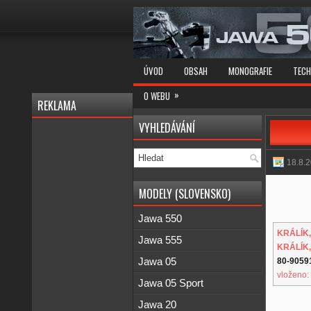
ÚVOD
OBSAH
MONOGRAFIE
TECH
»
O WEBU
REKLAMA
VYHLEDÁVÁNÍ
18.8.
MODELY (SLOVENSKO)
Jawa 550
KRÁLÍK,
Jawa 555
KRÁLÍK,
Jawa 05
80-9059
vloženo:
Jawa 05 Sport
Jawa 20