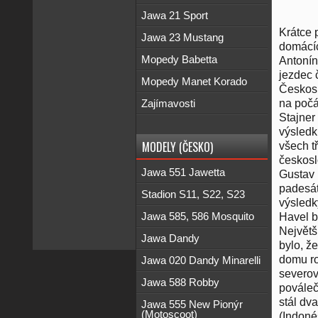
Jawa 21 Sport
Krátce 
Jawa 23 Mustang
domácíc
Mopedy Babetta
Antonín
jezdec č
Mopedy Manet Korado
Českosl
na počá
Zajímavosti
Stajner
výsledk
MODELY (ČESKO)
všech tř
českosl
Jawa 551 Jawetta
Gustav 
padesát
Stadion S11, S22, S23
výsledk
Jawa 585, 586 Mosquito
Havel b
Největš
Jawa Dandy
bylo, ž
domu ro
Jawa 020 Dandy Minarelli
severov
Jawa 588 Robby
pováleč
stál dv
Jawa 555 New Pionýr
(Motoscoot)
(Indonés