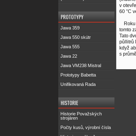
v otevř
60 °C ve
PROTOTYPY
Roku 
Jawa 359
tomto z
Tato dvo
Jawa 550 skútr
půllitr
Jawa 555
když ab
s průmě
Jawa 22
Jawa VM238 Mistral
Prototypy Babetta
Unifikovaná Rada
HISTORIE
Historie Považských
strojáren
Počty kusů, výrobní čísla