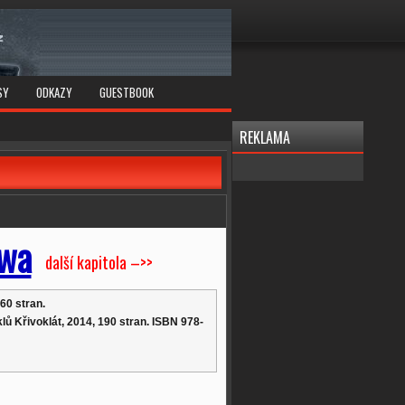
SY
ODKAZY
GUESTBOOK
REKLAMA
awa
další kapitola –>>
60 stran.
lů Křivoklát, 2014, 190 stran. ISBN 978-