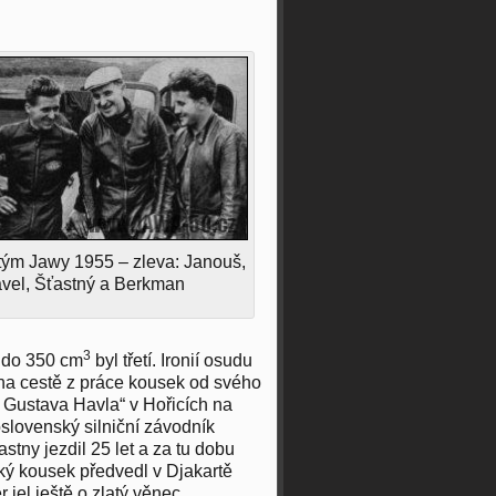
 tým Jawy 1955 – zleva: Janouš,
vel, Šťastný a Berkman
3
ě do 350 cm
byl třetí. Ironií osudu
 na cestě z práce kousek od svého
 Gustava Havla“ v Hořicích na
slovenský silniční závodník
astny jezdil 25 let a za tu dobu
rský kousek předvedl v Djakartě
 jel ještě o zlatý věnec