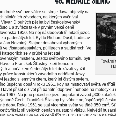
48. MEDAILE SILNIC
po druhé světové válce se stroje Jawa objevily na
h silničních závodech, na kterých vyčníval
 Vitvar. Dlouhých pět let byl československý
íslo 1 a zvítězil také v prvním velké ceně
ovenska 1950. Na něj následovali tři mladí jezdci
tku padesátých let. Byl to Richard Dusil, Ladislav
 a Jan Novotný. Stajner dosahoval výborných
ů ve třistapadesátkách, půllitrech a sajdkárech. Ve
í kategoriích se v průběhu let stal
ovenským mistrem. Jezdci světového formátu byli
Tovární
Havel a František Šťastný, kteří koncem
Ha
ých a počátkem šedesátých let dokázali využít
y práce konstruktérů závodního oddělení Jawy.
yl jezdec s jemným citem, který jel čistým stylem.
ího úspěchu dosáhl roku 1961, kdy na mistrovství světa ve tříd
e Havel přišel o život při banální dopravní nehodě na motocyklu
ku 1967. Na jeho počest se jezdí populární závod „300 zatáček
ýchodě Čech. František Šťastny byl vůbec nejúspěšnější česko
3
né doby. Roku 1961 se stal vicemistr světa ve třídě 350 cm
. Šť
acetčtyřikrát při velkých cenách na stupni vítězů. Největší husa
3
ii), kde zvítězil ve velké ceně tříd 250, 350 a 500 cm
a na závěr