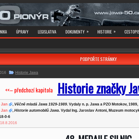
»
»
NIKA
ÚPRAVY
LEGISLATIVA
DOKUMENTY
HISTORIE
CESTOPI
PODPOŘTE STRÁNKY
2016
Historie Jawa
Historie značky J
<<– předchozí kapitola
 Jan
,
Věčně mladá Jawa 1929-1989
. Vydaly n. p. Jawa a PZO Motokov, 1989, 
 Jan
,
Historie automobilů Jawa
. Vydal Ing. Jaroslav Antoni, Muzeum motocyk
18-0-6
 18.8.2016