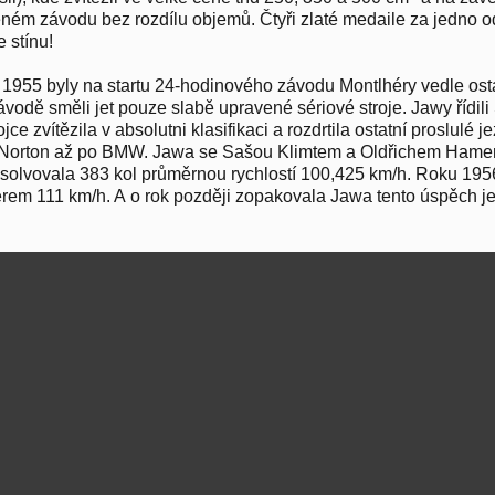
eném závodu bez rozdílu objemů. Čtyři zlaté medaile za jedno o
 stínu!
1955 byly na startu 24-hodinového závodu Montlhéry vedle ost
ávodě směli jet pouze slabě upravené sériové stroje. Jawy řídil
jce zvítězila v absolutni klasifikaci a rozdrtila ostatní proslulé 
ů Norton až po BMW. Jawa se Sašou Klimtem a Oldřichem Hame
solvovala 383 kol průměrnou rychlostí 100,425 km/h. Roku 1956
rem 111 km/h. A o rok později zopakovala Jawa tento úspěch je