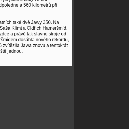
dpoledne a 560 kilometrů při
atních také dvě Jawy 350. Na
i Saša Klimt a Oldřich Hameršmíd.
jezdce a právě tak slavné stroje od
ršmídem dosáhla nového rekordu,
 zvítězila Jawa znovu a tentokrát
ště jednou.