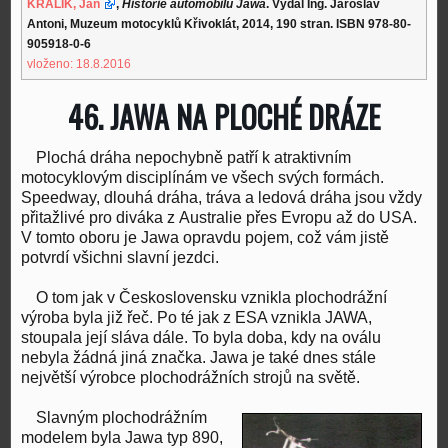
KRÁLÍK, Jan
,
Historie automobilů Jawa
. Vydal Ing. Jaroslav
Antoni, Muzeum motocyklů Křivoklát, 2014, 190 stran. ISBN 978-80-
905918-0-6
vloženo: 18.8.2016
46. JAWA NA PLOCHÉ DRÁZE
Plochá dráha nepochybně patří k atraktivním
motocyklovým disciplínám ve všech svých formách.
Speedway, dlouhá dráha, tráva a ledová dráha jsou vždy
přitažlivé pro diváka z Australie přes Evropu až do USA.
V tomto oboru je Jawa opravdu pojem, což vám jistě
potvrdí všichni slavní jezdci.
O tom jak v Československu vznikla plochodrážní
výroba byla již řeč. Po té jak z ESA vznikla JAWA,
stoupala její sláva dále. To byla doba, kdy na oválu
nebyla žádná jiná značka. Jawa je také dnes stále
největší výrobce plochodrážních strojů na světě.
Slavným plochodrážním
modelem byla Jawa typ 890,