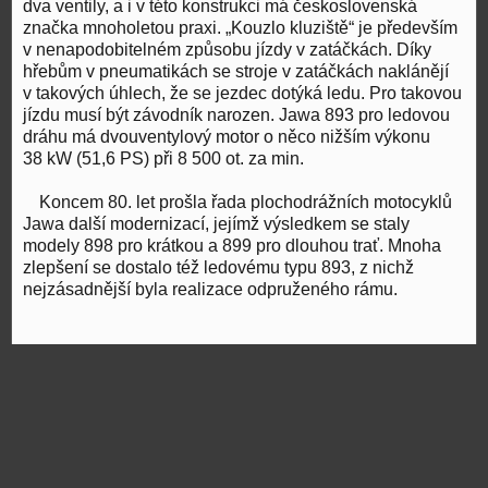
dva ventily, a i v této konstrukci má československá
značka mnoholetou praxi. „Kouzlo kluziště“ je především
v nenapodobitelném způsobu jízdy v zatáčkách. Díky
hřebům v pneumatikách se stroje v zatáčkách naklánějí
v takových úhlech, že se jezdec dotýká ledu. Pro takovou
jízdu musí být závodník narozen. Jawa 893 pro ledovou
dráhu má dvouventylový motor o něco nižším výkonu
38 kW (51,6 PS) při 8 500 ot. za min.
Koncem 80. let prošla řada plochodrážních motocyklů
Jawa další modernizací, jejímž výsledkem se staly
modely 898 pro krátkou a 899 pro dlouhou trať. Mnoha
zlepšení se dostalo též ledovému typu 893, z nichž
nejzásadnější byla realizace odpruženého rámu.