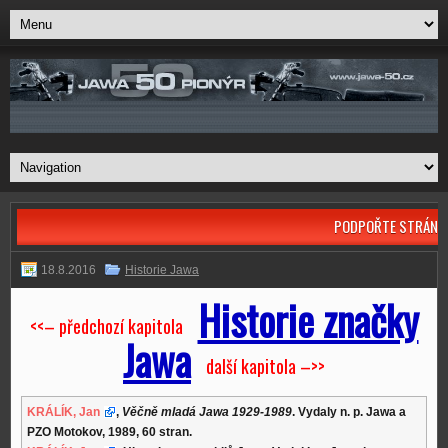
PODPOŘTE STRÁNK
18.8.2016
Historie Jawa
Historie značky
<<– předchozí kapitola
Jawa
další kapitola –>>
KRÁLÍK, Jan
,
Věčně mladá Jawa 1929-1989
. Vydaly n. p. Jawa a
PZO Motokov, 1989, 60 stran.