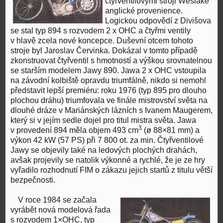
čtyřventilovými stroji Weslake
anglické provenience.
Logickou odpovědí z Divišova
se stal typ 894 s rozvodem 2 x OHC a čtyřmi ventily
v hlavě zcela nové koncepce. Duševní otcem tohoto
stroje byl Jaroslav Červinka. Dokázal v tomto případě
zkonstruovat čtyřventil s hmotností a výškou srovnatelnou
se starším modelem Jawy 890. Jawa 2 x OHC vstoupila
na závodní kolbiště opravdu triumfálně, nikdo si nemohl
představit lepší premiéru: roku 1976 (typ 895 pro dlouho
plochou dráhu) triumfovala ve finále mistrovství světa na
dlouhé dráze v Mariánských lázních s Ivanem Maugerem,
který si v jejím sedle dojel pro titul mistra světa. Jawa
3
v provedení 894 měla objem 493 cm
(ø 88×81 mm) a
výkon 42 kW (57 PS) při 7 800 ot. za min. Čtyřventilové
Jawy se objevily také na ledových plochých drahách,
avšak projevily se natolik výkonné a rychlé, že je ze hry
vyřadilo rozhodnutí FIM o zákazu jejich startů z titulu větší
bezpečnosti.
V roce 1984 se začala
vyrábět nová modelová řada
s rozvodem 1×OHC, typ