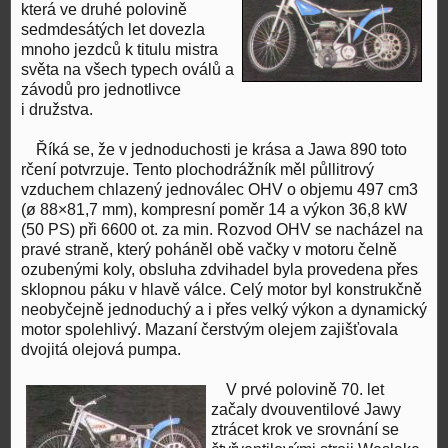
která ve druhé polovině
sedmdesátých let dovezla
mnoho jezdců k titulu mistra
světa na všech typech oválů a
závodů pro jednotlivce
i družstva.
Říká se, že v jednoduchosti je krása a Jawa 890 toto
rčení potvrzuje. Tento plochodrážník měl půllitrový
vzduchem chlazený jednoválec OHV o objemu 497 cm3
(ø 88×81,7 mm), kompresní poměr 14 a výkon 36,8 kW
(50 PS) při 6600 ot. za min. Rozvod OHV se nacházel na
pravé straně, který poháněl obě vačky v motoru čelně
ozubenými koly, obsluha zdvihadel byla provedena přes
sklopnou páku v hlavě válce. Celý motor byl konstrukčně
neobyčejně jednoduchý a i přes velký výkon a dynamický
motor spolehlivý. Mazaní čerstvým olejem zajišťovala
dvojitá olejová pumpa.
V prvé polovině 70. let
začaly dvouventilové Jawy
ztrácet krok ve srovnání se