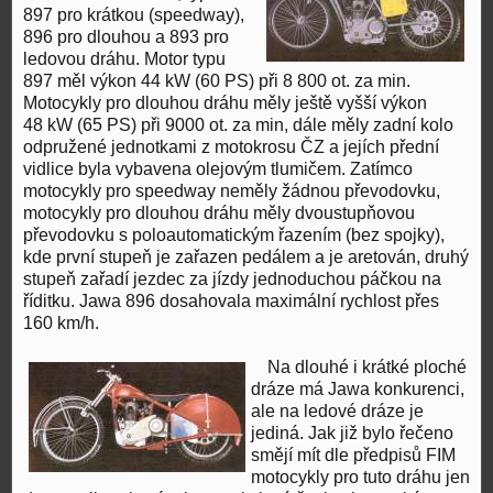
897 pro krátkou (speedway),
896 pro dlouhou a 893 pro
ledovou dráhu. Motor typu
897 měl výkon 44 kW (60 PS) při 8 800 ot. za min.
Motocykly pro dlouhou dráhu měly ještě vyšší výkon
48 kW (65 PS) při 9000 ot. za min, dále měly zadní kolo
odpružené jednotkami z motokrosu ČZ a jejích přední
vidlice byla vybavena olejovým tlumičem. Zatímco
motocykly pro speedway neměly žádnou převodovku,
motocykly pro dlouhou dráhu měly dvoustupňovou
převodovku s poloautomatickým řazením (bez spojky),
kde první stupeň je zařazen pedálem a je aretován, druhý
stupeň zařadí jezdec za jízdy jednoduchou páčkou na
říditku. Jawa 896 dosahovala maximální rychlost přes
160 km/h.
Na dlouhé i krátké ploché
dráze má Jawa konkurenci,
ale na ledové dráze je
jediná. Jak již bylo řečeno
smějí mít dle předpisů FIM
motocykly pro tuto dráhu jen