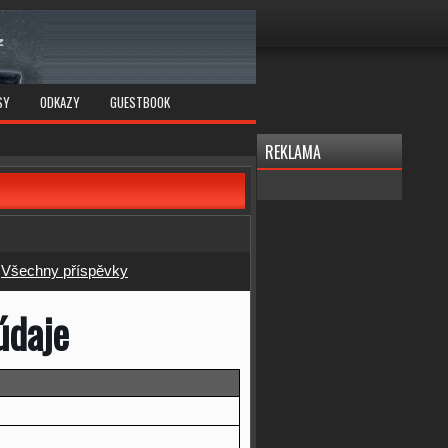
SY
ODKAZY
GUESTBOOK
REKLAMA
|
Všechny příspěvky
údaje