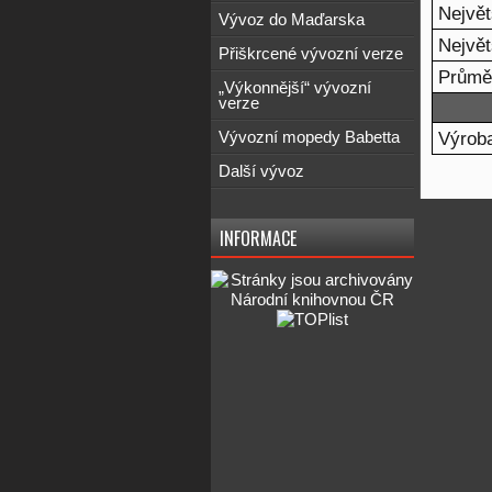
Největ
Vývoz do Maďarska
Největ
Přiškrcené vývozní verze
Průměr
„Výkonnější“ vývozní
verze
Výrob
Vývozní mopedy Babetta
Další vývoz
INFORMACE