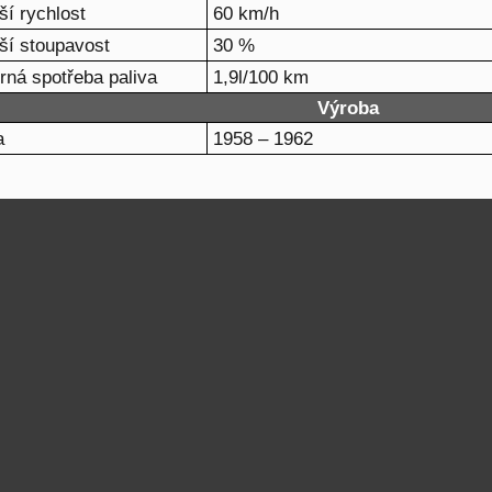
ší rychlost
60 km/h
ší stoupavost
30 %
ná spotřeba paliva
1,9l/100 km
Výroba
a
1958 – 1962