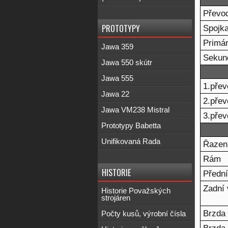
Převo
PROTOTYPY
Spojk
Primár
Jawa 359
Sekun
Jawa 550 skútr
Jawa 555
1.přev
Jawa 22
2.přev
Jawa VM238 Mistral
3.přev
Prototypy Babetta
Unifikovaná Rada
Řazen
Rám
HISTORIE
Přední
Zadní 
Historie Považských
strojáren
Brzda
Počty kusů, výrobní čísla