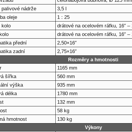
 vzadu
celonábojová bubnová, Ø 125 mm
 palivové nádrže
3,5 l
ba oleje
1 : 25
 kolo
drátové na ocelovém ráfku, 16″ – 
kolo
drátové na ocelovém ráfku, 16″ – 
atika přední
2,50×16″
atika zadní
2,75×16″
Rozměry a hmotnosti
r
1165 mm
á šířka
560 mm
ální výška
935 mm
á délka
1780 mm
st
132 mm
ost
58 kg
čná hmotnost
130 kg
Výkony