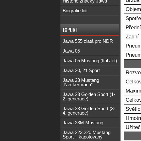
Brzda
Historie značky Jawa
Objem
Biografie lidí
Spotře
Přední
EXPORT
Zadní 
Jawa 555 zlatá pro NDR
Pneum
Jawa 05
Pneum
Jawa 05 Mustang (Ital Jet)
Jawa 20, 21 Sport
Rozvo
Jawa 23 Mustang
Celkov
„Neckermann“
Maxim
Jawa 23 Golden Sport (1-
2. generace)
Celkov
Světlo
Jawa 23 Golden Sport (3-
4. generace)
Hmotn
Jawa 23M Mustang
Užite
Jawa 223.220 Mustang
Sport – kapotovaný