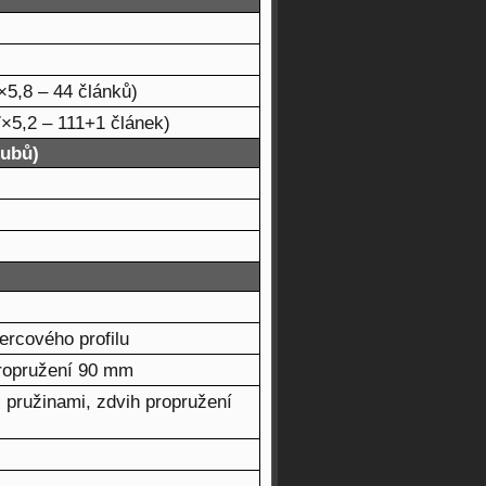
×5,8 – 44 článků)
×5,2 – 111+1 článek)
zubů)
ercového profilu
propružení 90 mm
 pružinami, zdvih propružení