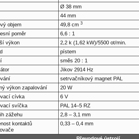
Ø 38 mm
44 mm
3
ový objem
49,8 cm
esní poměr
6,6 : 1
ší výkon
2,2 k (1,62 kW)/5500 ot/min.
d
pístem
í
směs 20 : 1
átor
Jikov 2914 Hz
ování
setrvačníkový magnet PAL
ný výkon zapalování
20 W
vací cívka
6 V
vací svíčka
PAL 14–5 RZ
ih zážehu
2,8 – 3,1 mm
nost kontaktů
0,33 – 0,4 mm
šovače
Převodové ústrojí