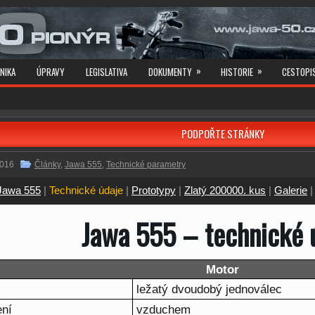
»
»
NIKA
ÚPRAVY
LEGISLATIVA
DOKUMENTY
HISTORIE
CESTOPI
PODPOŘTE STRÁNKY
2016
Články
,
Jawa 555
,
Technické parametry
Jawa 555
|
Technické údaje
|
Prototypy
|
Zlatý 200000. kus
|
Galerie
Jawa 555 – technické 
Motor
ležatý dvoudobý jednoválec
ení
vzduchem