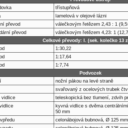
dovka
třístupňová
a
lamelová v olejové lázni
ní převod
válečkovým řetězem 2,43 : 1 (9,5
dární převod
válečkovým řetězem 4,23: 1 (12,7
Celkové převody: I. (sek. kolečko 13 
od
1:30,22
od
1:17,64
od
1:7,74
Podvozek
í
nožní pákou na levé straně
svařovaný z ocelových trubek čtv
 vidlice
teleskopická bez tlumení, zdvih 
vidlice
kyvná vidlice s dvěma centrálními
50 mm
 vpředu
celonábojová bubnová, Ø 125 mm