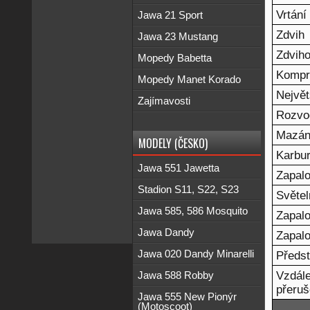
Vrtání
Jawa 21 Sport
Zdvih
Jawa 23 Mustang
Zdvih
Mopedy Babetta
Kompr
Mopedy Manet Korado
Největ
Zajímavosti
Rozvo
Mazán
MODELY (ČESKO)
Karbur
Jawa 551 Jawetta
Zapal
Stadion S11, S22, S23
Světel
Jawa 585, 586 Mosquito
Zapalo
Jawa Dandy
Zapalo
Jawa 020 Dandy Minarelli
Předst
Vzdále
Jawa 588 Robby
přeru
Jawa 555 New Pionýr
(Motoscoot)