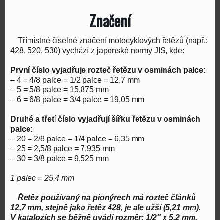
Značení
Třímístné číselné značení motocyklových řetězů (např.:
428, 520, 530) vychází z japonské normy JIS, kde:
První číslo vyjadřuje rozteč řetězu v osminách palce:
– 4 = 4/8 palce = 1/2 palce = 12,7 mm
– 5 = 5/8 palce = 15,875 mm
– 6 = 6/8 palce = 3/4 palce = 19,05 mm
Druhé a třetí číslo vyjadřují šířku řetězu v osminách
palce:
– 20 = 2/8 palce = 1/4 palce = 6,35 mm
– 25 = 2,5/8 palce = 7,935 mm
– 30 = 3/8 palce = 9,525 mm
1 palec = 25,4 mm
Řetěz používaný na pionýrech má rozteč článků
12,7 mm, stejně jako řetěz 428, je ale užší (5,21 mm).
V katalozích se běžně uvádí rozměr: 1/2″ x 5,2 mm.