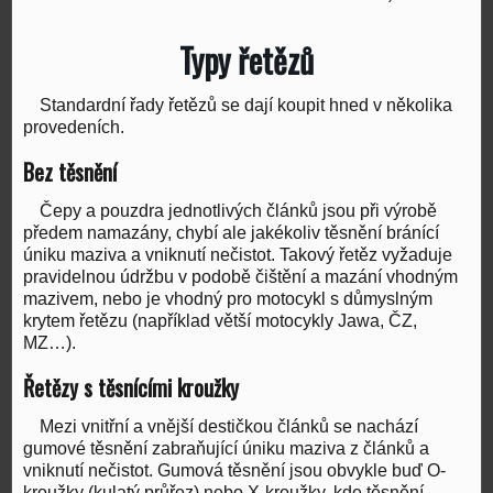
Typy řetězů
Standardní řady řetězů se dají koupit hned v několika
provedeních.
Bez těsnění
Čepy a pouzdra jednotlivých článků jsou při výrobě
předem namazány, chybí ale jakékoliv těsnění bránící
úniku maziva a vniknutí nečistot. Takový řetěz vyžaduje
pravidelnou údržbu v podobě čištění a mazání vhodným
mazivem, nebo je vhodný pro motocykl s důmyslným
krytem řetězu (například větší motocykly Jawa, ČZ,
MZ…).
Řetězy s těsnícími kroužky
Mezi vnitřní a vnější destičkou článků se nachází
gumové těsnění zabraňující úniku maziva z článků a
vniknutí nečistot. Gumová těsnění jsou obvykle buď O-
kroužky (kulatý průřez) nebo X-kroužky, kde těsnění