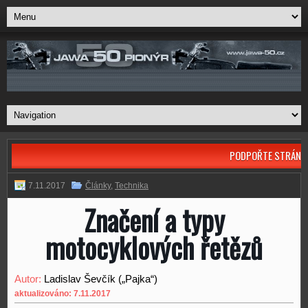
PODPOŘTE STRÁNK
7.11.2017
Články
,
Technika
Značení a typy
motocyklových řetězů
Autor:
Ladislav Ševčík („Pajka“)
aktualizováno: 7.11.2017