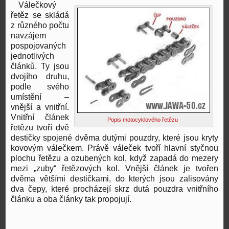
Válečkový
řetěz se skládá
z různého počtu
navzájem
pospojovaných
jednotlivých
článků. Ty jsou
dvojího druhu,
podle svého
umístění –
vnější a vnitřní.
Vnitřní článek
Popis motocyklového řetězu
řetězu tvoří dvě
destičky spojené dvěma dutými pouzdry, které jsou kryty
kovovým válečkem. Právě váleček tvoří hlavní styčnou
plochu řetězu a ozubených kol, když zapadá do mezery
mezi „zuby“ řetězových kol. Vnější článek je tvořen
dvěma většími destičkami, do kterých jsou zalisovány
dva čepy, které procházejí skrz dutá pouzdra vnitřního
článku a oba články tak propojují.