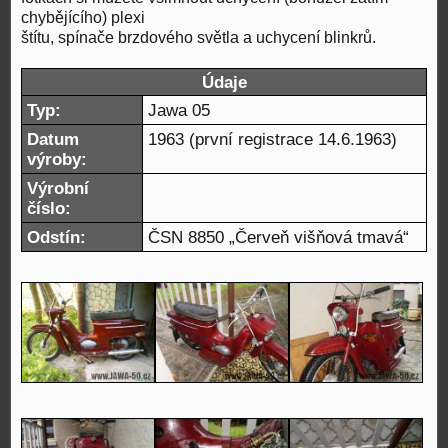
chybějícího) plexi
štítu, spínače brzdového světla a uchycení blinkrů.
Údaje
Typ:
Jawa 05
Datum
1963 (první registrace 14.6.1963)
výroby:
Výrobní
číslo:
Odstín:
ČSN 8850 „Červeň višňová tmavá“