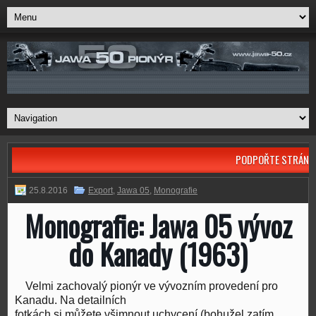
PODPOŘTE STRÁNK
25.8.2016
Export
,
Jawa 05
,
Monografie
Monografie: Jawa 05 vývoz
do Kanady (1963)
Velmi zachovalý pionýr ve vývozním provedení pro
Kanadu. Na detailních
fotkách si můžete všimnout uchycení (bohužel zatím