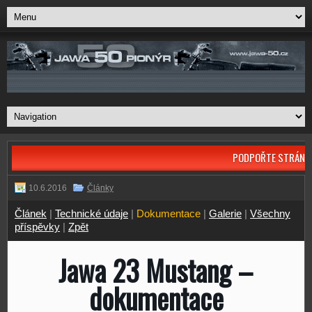
PODPOŘTE STRÁNK
10.6.2016
Články
Článek
|
Technické údaje
|
Dokumentace
|
Galerie
|
Všechny
příspěvky
|
Zpět
Jawa 23 Mustang –
dokumentace