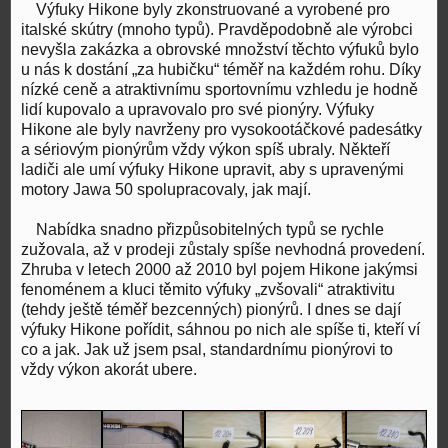
Výfuky Hikone byly zkonstruované a vyrobené pro
italské skútry (mnoho typů). Pravděpodobně ale výrobci
nevyšla zakázka a obrovské množství těchto výfuků bylo
u nás k dostání „za hubičku“ téměř na každém rohu. Díky
nízké ceně a atraktivnímu sportovnímu vzhledu je hodně
lidí kupovalo a upravovalo pro své pionýry. Výfuky
Hikone ale byly navrženy pro vysokootáčkové padesátky
a sériovým pionýrům vždy výkon spíš ubraly. Někteří
ladiči ale umí výfuky Hikone upravit, aby s upravenými
motory Jawa 50 spolupracovaly, jak mají.
Nabídka snadno přizpůsobitelných typů se rychle
zužovala, až v prodeji zůstaly spíše nevhodná provedení.
Zhruba v letech 2000 až 2010 byl pojem Hikone jakýmsi
fenoménem a kluci těmito výfuky „zvšovali“ atraktivitu
(tehdy ještě téměř bezcenných) pionýrů. I dnes se dají
výfuky Hikone pořídit, sáhnou po nich ale spíše ti, kteří ví
co a jak. Jak už jsem psal, standardnímu pionýrovi to
vždy výkon akorát ubere.