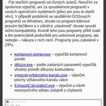
Pár starších programů od různých autorů. Neručím za
správnost výpočtů, ani za spustitelnost programů v
nových operačních systémech (přeci jen jsou to starší
věci). V případě problémů se spuštěním DOSových
programů ve Windows, zkuste na program kliknout
pravým tlačítkem a v záložce „vlastnosti“ zkuste spustit
režim kompatibility. Kromě toho jsou programy příliš malé
a tím potenciálně podezřelé pro antivirové programy, ale
nebojte – nákaza v nich není. Programy jsou zabalené v
ZIPu.
kompresni-pomer.exe
– vypočítá kompresní
poměr
difuzor.exe
– podle zadaných parametrů vypočítá
vhodný průměr difuzoru karburátoru
vypocet-vyfukoveho-kanalu.exe
– výpočet
plochy výfukového kanálu válce
ExhaustCalculator2.exe
– výpočet a návrh
rezonančního výfuku (údajně s chybami)