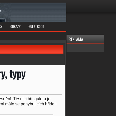
SY
ODKAZY
GUESTBOOK
REKLAMA
y, typy
nění. Těsnící břit gufera je
ní málo se pohybujících hřídelí.