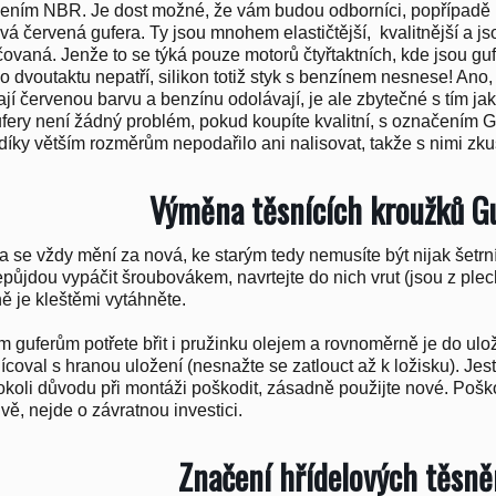
ením NBR. Je dost možné, že vám budou odborníci, popřípadě 
ová červená gufera. Ty jsou mnohem elastičtější, kvalitnější a 
ovaná. Jenže to se týká pouze motorů čtyřtaktních, kde jsou g
o dvoutaktu nepatří, silikon totiž styk s benzínem nesnese! Ano, e
ají červenou barvu a benzínu odolávají, je ale zbytečné s tím ja
ery není žádný problém, pokud koupíte kvalitní, s označením
díky větším rozměrům nepodařilo ani nalisovat, takže s nimi z
Výměna těsnících kroužků G
a se vždy mění za nová, ke starým tedy nemusíte být nijak šetrní 
půjdou vypáčit šroubovákem, navrtejte do nich vrut (jsou z ple
ě je kleštěmi vytáhněte.
 guferům potřete břit i pružinku olejem a rovnoměrně je do ulož
lícoval s hranou uložení (nesnažte se zatlouct až k ložisku). Jes
okoli důvodu při montáži poškodit, zásadně použijte nové. Poš
vě, nejde o závratnou investici.
Značení hřídelových těsně