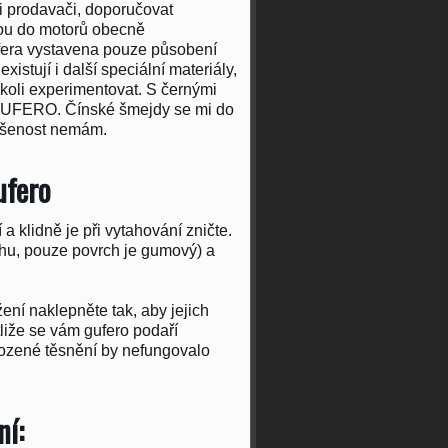
i prodavači, doporučovat
jsou do motorů obecně
ufera vystavena pouze působení
xistují i další speciální materiály,
kkoli experimentovat. S černými
 GUFERO. Čínské šmejdy se mi do
kušenost nemám.
ufero
a klidně je při vytahování zničte.
chu, pouze povrch je gumový) a
ení naklepněte tak, aby jejich
tliže se vám gufero podaří
kozené těsnění by nefungovalo
ní: