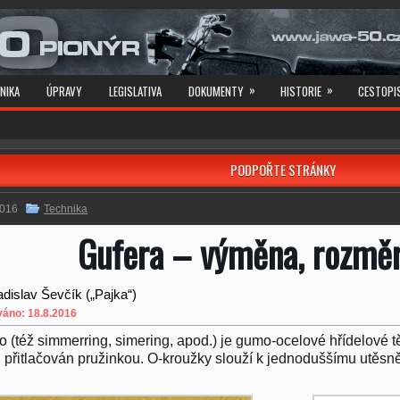
»
»
NIKA
ÚPRAVY
LEGISLATIVA
DOKUMENTY
HISTORIE
CESTOPI
PODPOŘTE STRÁNKY
2016
Technika
Gufera – výměna, rozměr
adislav Ševčík („Pajka“)
váno: 18.8.2016
o (též simmerring, simering, apod.) je gumo-ocelové hřídelové těs
li přitlačován pružinkou. O-kroužky slouží k jednoduššímu utěsně