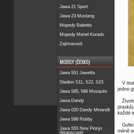
Jawa 21 Sport
Jawa 23 Mustang
Mopedy Babetta
Mopedy Manet Korado
Zajímavosti
MODELY (ČESKO)
Jawa 551 Jawetta
Stadion S11, S22, S23
V mot
jedno g
Jawa 585, 586 Mosquito
Jawa Dandy
Život
praská).
Jawa 020 Dandy Minarelli
každé m
Jawa 588 Robby
Gufer
Jawa 555 New Pionýr
méně od
(Motoscoot)