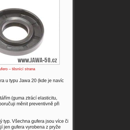
fero – těsnící strana
era u typu Jawa 20 (kde je navíc
ářím (guma ztrácí elasticitu,
poručuji měnit preventivně při
ý typ. Všechna gufera jsou více či
í jen gufera vyrobena z pryže