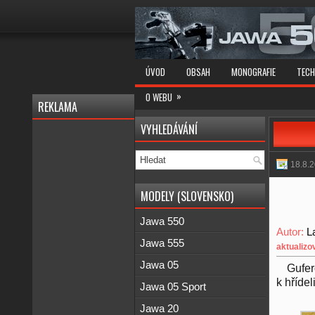
ÚVOD
OBSAH
MONOGRAFIE
TECH
»
O WEBU
REKLAMA
VYHLEDÁVÁNÍ
18.8.
MODELY (SLOVENSKO)
Jawa 550
Autor:
L
Jawa 555
aktualizo
Jawa 05
Gufer
k hříde
Jawa 05 Sport
Jawa 20