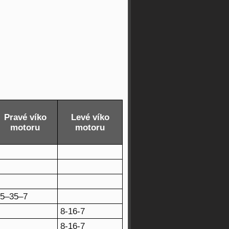
Pravé víko
Levé víko
motoru
motoru
5–35–7
8-16-7
8-16-7