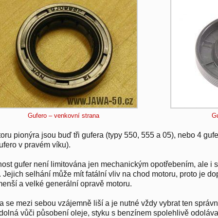
Gufero – venkovní strana
Gu
oru pionýra jsou buď tři gufera (typy 550, 555 a 05), nebo 4 guf
ufero v pravém víku).
nost gufer není limitována jen mechanickým opotřebením, ale i st
 Jejich selhání může mít fatální vliv na chod motoru, proto je do
enší a velké generální opravě motoru.
a se mezi sebou vzájemně liší a je nutné vždy vybrat ten správn
olná vůči působení oleje, styku s benzínem spolehlivě odolávaj