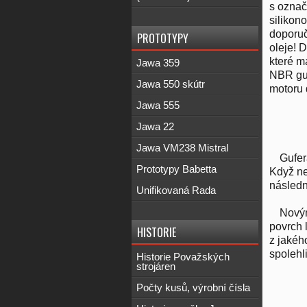
s označ
silikon
doporuč
PROTOTYPY
oleje! D
které m
Jawa 359
NBR guf
Jawa 550 skútr
motoru 
Jawa 555
Jawa 22
Jawa VM238 Mistral
Gufer
Prototypy Babetta
Když ne
následn
Unifikovaná Rada
Novým
povrch 
HISTORIE
z jakéh
spolehli
Historie Považských
strojáren
Počty kusů, výrobní čísla