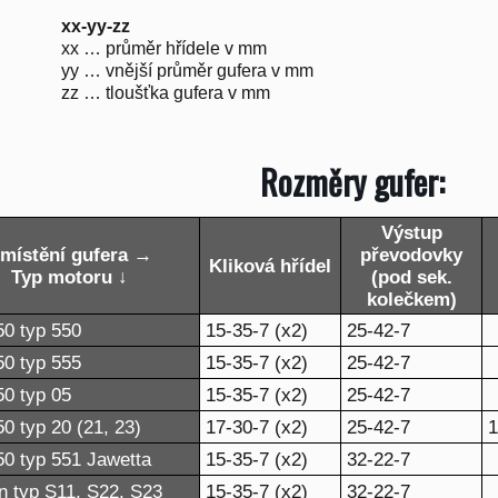
xx-yy-zz
xx … průměr hřídele v mm
yy … vnější průměr gufera v mm
zz … tloušťka gufera v mm
Rozměry gufer:
Výstup
místění gufera →
převodovky
Kliková hřídel
Typ motoru ↓
(pod sek.
kolečkem)
0 typ 550
15-35-7 (x2)
25-42-7
0 typ 555
15-35-7 (x2)
25-42-7
0 typ 05
15-35-7 (x2)
25-42-7
0 typ 20 (21, 23)
17-30-7 (x2)
25-42-7
1
0 typ 551 Jawetta
15-35-7 (x2)
32-22-7
n typ S11, S22, S23
15-35-7 (x2)
32-22-7