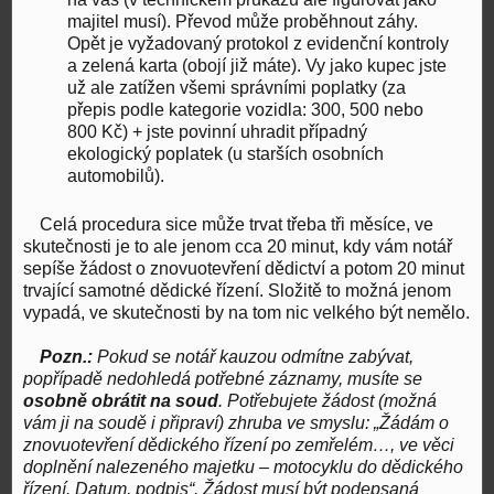
majitel musí). Převod může proběhnout záhy.
Opět je vyžadovaný protokol z evidenční kontroly
a zelená karta (obojí již máte). Vy jako kupec jste
už ale zatížen všemi správními poplatky (za
přepis podle kategorie vozidla: 300, 500 nebo
800 Kč) + jste povinní uhradit případný
ekologický poplatek (u starších osobních
automobilů).
Celá procedura sice může trvat třeba tři měsíce, ve
skutečnosti je to ale jenom cca 20 minut, kdy vám notář
sepíše žádost o znovuotevření dědictví a potom 20 minut
trvající samotné dědické řízení. Složitě to možná jenom
vypadá, ve skutečnosti by na tom nic velkého být nemělo.
Pozn.:
Pokud se notář kauzou odmítne zabývat,
popřípadě nedohledá potřebné záznamy, musíte se
osobně obrátit na soud
. Potřebujete žádost (možná
vám ji na soudě i připraví) zhruba ve smyslu: „Žádám o
znovuotevření dědického řízení po zemřelém…, ve věci
doplnění nalezeného majetku – motocyklu do dědického
řízení. Datum, podpis“. Žádost musí být podepsaná