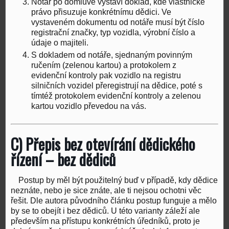
Notář po domluvě vystaví doklad, kde vlastnické
právo přisuzuje konkrétnímu dědici. Ve
vystaveném dokumentu od notáře musí být číslo
registrační značky, typ vozidla, výrobní číslo a
údaje o majiteli.
S dokladem od notáře, sjednaným povinným
ručením (zelenou kartou) a protokolem z
evidenční kontroly pak vozidlo na registru
silničních vozidel přeregistrují na dědice, poté s
tímtéž protokolem evidenční kontroly a zelenou
kartou vozidlo převedou na vás.
C) Přepis bez otevírání dědického
řízení – bez dědiců
Postup by měl být použitelný buď v případě, kdy dědice
neznáte, nebo je sice znáte, ale ti nejsou ochotni věc
řešit. Dle autora původního článku postup funguje a mělo
by se to obejít i bez dědiců. U této varianty záleží ale
především na přístupu konkrétních úředníků, proto je