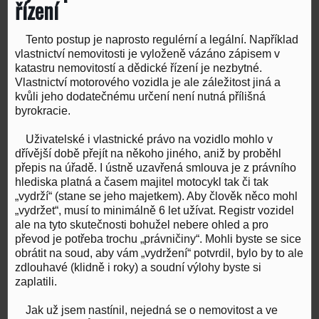
řízení
Tento postup je naprosto regulérní a legální. Například
vlastnictví nemovitosti je vyloženě vázáno zápisem v
katastru nemovitostí a dědické řízení je nezbytné.
Vlastnictví motorového vozidla je ale záležitost jiná a
kvůli jeho dodatečnému určení není nutná přílišná
byrokracie.
Uživatelské i vlastnické právo na vozidlo mohlo v
dřívější době přejít na někoho jiného, aniž by proběhl
přepis na úřadě. I ústně uzavřená smlouva je z právního
hlediska platná a časem majitel motocykl tak či tak
„vydrží“ (stane se jeho majetkem). Aby člověk něco mohl
„vydržet“, musí to minimálně 6 let užívat. Registr vozidel
ale na tyto skutečnosti bohužel nebere ohled a pro
převod je potřeba trochu „právničiny“. Mohli byste se sice
obrátit na soud, aby vám „vydržení“ potvrdil, bylo by to ale
zdlouhavé (klidně i roky) a soudní výlohy byste si
zaplatili.
Jak už jsem nastínil, nejedná se o nemovitost a ve