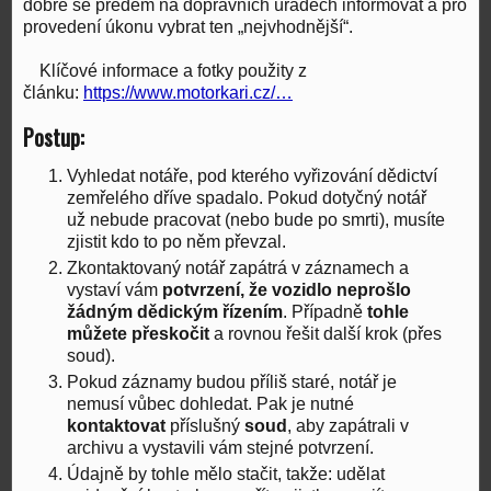
dobré se předem na dopravních úřadech informovat a pro
provedení úkonu vybrat ten „nejvhodnější“.
Klíčové informace a fotky použity z
článku:
https://www.motorkari.cz/…
Postup:
Vyhledat notáře, pod kterého vyřizování dědictví
zemřelého dříve spadalo. Pokud dotyčný notář
už nebude pracovat (nebo bude po smrti), musíte
zjistit kdo to po něm převzal.
Zkontaktovaný notář zapátrá v záznamech a
vystaví vám
potvrzení, že vozidlo neprošlo
žádným dědickým řízením
. Případně
tohle
můžete přeskočit
a rovnou řešit další krok (přes
soud).
Pokud záznamy budou příliš staré, notář je
nemusí vůbec dohledat. Pak je nutné
kontaktovat
příslušný
soud
, aby zapátrali v
archivu a vystavili vám stejné potvrzení.
Údajně by tohle mělo stačit, takže: udělat