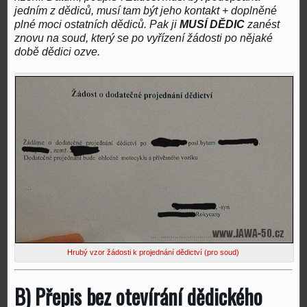
jedním z dědiců, musí tam být jeho kontakt + doplněné
plné moci ostatních dědiců. Pak ji
MUSÍ DĚDIC
zanést
znovu na soud, který se po vyřízení žádosti po nějaké
době dědici ozve.
Hrubý vzor žádosti k projednání dědictví (pro soud)
B) Přepis bez otevírání dědického