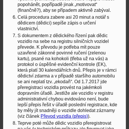
popohánět, popřípadě jinak „motivovat“
(finančně?), aby se případem aktivně zabýval.
Celá procedura zabere asi 20 minut a notář s
dědicem (dědici) sepíše zápis o určení
vlastnictví.
S dokumentem z dědického řízení pak dědic
vozidlo na sebe na registru silničních vozidel
převede. K převodu je potřeba mít pouze
uzavřené zákonné povinné ručení (zelenou
kartu), psané na kohokoli (třeba už na vás) a
protokol o úspěšné evidenční kontrole (EK),
která platí 30 kalendářních dnů. Přepis je v rámci
dědictví zdarma a v případě staršího automobilu
se ani neplatí tzv. „ekodaň“. Od 1.7.2017 jde
přeregistraci vozidla provést na jakémkoli
dopravním úřadě. Jestliže ale vozidlo v registru
administrativní chybou evidováno není, bude
lepší přepis řešit v úřadě poslední registrace, kde
by měly jít snadněji o vozidle dohledat záznamy
(viz článek
Převod vozidla (přepis)
).
Teprve poté může dědic vozidlo přeregistrovat
na vás (v technickém průkazu ale figurovat jako