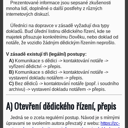
Prezentované informace jsou sepsané zkušenosti
mnoha lidí, doplněné o další postřehy z různých
internetových diskuzí.
Úředníci na dopravce v zásadě vyžadují dva typy
dokladů. Buď úřední listinu dědického řízení, kde se
majetek přisuzuje konkrétnímu člověku, nebo doklad od
notáře, že vozidlo žádným dědickým řízením neprošlo.
V zásadě existují tři (legální) postupy:
A)
Komunikace s dědici -> kontaktování notáře ->
vyřízení dědictví -> přepis.
B)
Komunikace s dědici -> kontaktování notáře ->
vystavení dokladu notářem -> přepis.
C)
Bez dědiců -> kontaktování notáře (popř. i soudního
archivu) -> vystavení dokladu notářem -> přepis.
A) Otevření dědického řízení, přepis
Jedná se o zcela regulérní postup. Návod je s mírnými
úpravami se svolením autora převzatý z webu:
https://zc-