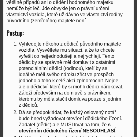
většině případů ani o dědění hodnotného majetku
nemůže být řeč. Jde obvykle jen o právní určení
vlastnictví vozidla, které už dávno ve vlastnictví rodiny
původního (zemřelého) majitele není.
Postup:
Vyhledejte někoho z dědiců původního majitele
vozidla. Vysvětlete mu situaci, a že to chcete
vyřešit co nejjednodušeji a nejrychleji. Tento
dědic by se správně měl domluvit s ostatními
potenciálními dědici (rodinou), kteří by se
ideálně měli svého nároku zříct ve prospěch
jednoho a toho k celé akci zplnomocnit. Nejde
ale o dědictví, které by si mohli dědici nárokovat.
Záleží především na domluvě s právníkem,
kterému by měla stačit domluva pouze s jedním
z dědiců.
Dá se předpokládat, že každý oslovený notář
bude hned vyžadovat otevření dědického řízení.
Žadatel (dědic) ale MUSÍ trvat na tom, že
s
otevřením dědického řízení NESOUHLASÍ
.