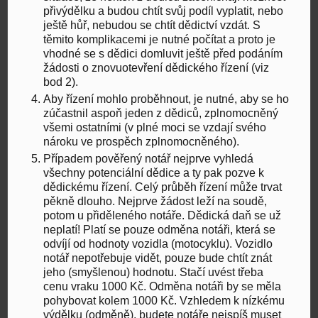
přivýdělku a budou chtít svůj podíl vyplatit, nebo
ještě hůř, nebudou se chtít dědictví vzdát. S
těmito komplikacemi je nutné počítat a proto je
vhodné se s dědici domluvit ještě před podáním
žádosti o znovuotevření dědického řízení (viz
bod 2).
Aby řízení mohlo proběhnout, je nutné, aby se ho
zúčastnil aspoň jeden z dědiců, zplnomocněný
všemi ostatními (v plné moci se vzdají svého
nároku ve prospěch zplnomocněného).
Případem pověřený notář nejprve vyhledá
všechny potenciální dědice a ty pak pozve k
dědickému řízení. Celý průběh řízení může trvat
pěkně dlouho. Nejprve žádost leží na soudě,
potom u přiděleného notáře. Dědická daň se už
neplatí! Platí se pouze odměna notáři, která se
odvíjí od hodnoty vozidla (motocyklu). Vozidlo
notář nepotřebuje vidět, pouze bude chtít znát
jeho (smyšlenou) hodnotu. Stačí uvést třeba
cenu vraku 1000 Kč. Odměna notáři by se měla
pohybovat kolem 1000 Kč. Vzhledem k nízkému
výdělku (odměně), budete notáře nejspíš muset