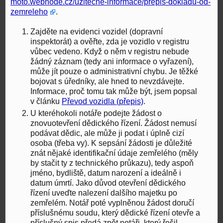
moto.webnode.cz/uzitecne-informace/prepis-dokladu-od-
zemreleho
.
Zajděte na evidenci vozidel (dopravní
inspektorát) a ověřte, zda je vozidlo v registru
vůbec vedeno. Když o něm v registru nebude
žádný záznam (tedy ani informace o vyřazení),
může jít pouze o administrativní chybu. Je těžké
bojovat s úředníky, ale hned to nevzdávejte.
Informace, proč tomu tak může být, jsem popsal
v článku
Převod vozidla (přepis)
.
U kteréhokoli notáře podejte žádost o
znovuotevření dědického řízení. Žádost nemusí
podávat dědic, ale může ji podat i úplně cizí
osoba (třeba vy). K sepsání žádosti je důležité
znát nějaké identifikační údaje zemřelého (měly
by stačit ty z technického průkazu), tedy aspoň
jméno, bydliště, datum narození a ideálně i
datum úmrtí. Jako důvod otevření dědického
řízení uveďte nalezení dalšího majetku po
zemřelém. Notář poté vyplněnou žádost doručí
příslušnému soudu, který dědické řízení otevře a
příslušný spis předá zpět notáři, který řešil