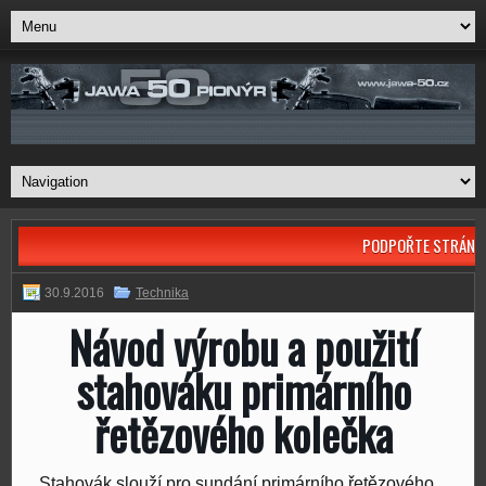
PODPOŘTE STRÁNK
30.9.2016
Technika
Návod výrobu a použití
stahováku primárního
řetězového kolečka
Stahovák slouží pro sundání primárního řetězového