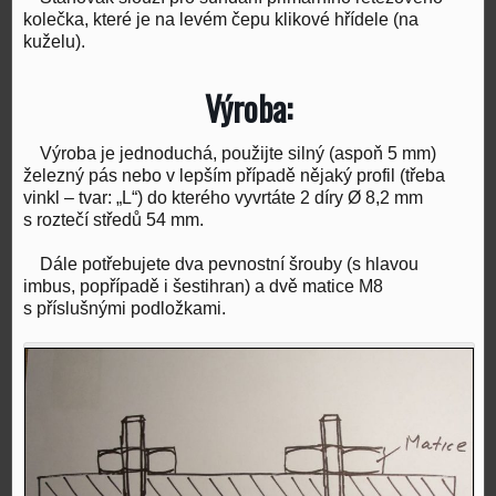
kolečka, které je na levém čepu klikové hřídele (na
kuželu).
Výroba:
Výroba je jednoduchá, použijte silný (aspoň 5 mm)
železný pás nebo v lepším případě nějaký profil (třeba
vinkl – tvar: „L“) do kterého vyvrtáte 2 díry Ø 8,2 mm
s roztečí středů 54 mm.
Dále potřebujete dva pevnostní šrouby (s hlavou
imbus, popřípadě i šestihran) a dvě matice M8
s příslušnými podložkami.