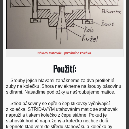
Nákres stahováku primárního kolečka
Použití:
Šrouby jejich hlavami zahákneme za dva protilehlé
zuby na kolečku .Shora navlékneme na šrouby pásovinu
s dírami. Nasadíme podložky a našroubujeme matice.
Střed pásoviny se opře o čep klikovky vyčnívající
z kolečka. STŘÍDAVÝM utahováním matic se stahovák
napruží a tlakem kolečko z čepu stáhne. Pokud je
stahovák hodně napružený a kolečko nechce dolů,
klepněte kladivem do středu stahováku a kolečko by