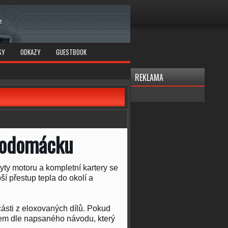
SY
ODKAZY
GUESTBOOK
REKLAMA
 podomácku
ryty motoru a kompletní kartery se
í přestup tepla do okolí a
ásti z eloxovaných dílů. Pokud
bem dle napsaného návodu, který