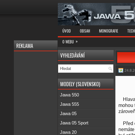
ÚVOD
OBSAH
MONOGRAFIE
TECH
»
O WEBU
REKLAMA
VYHLEDÁVÁNÍ
24.8.
MODELY (SLOVENSKO)
Jawa 550
Hlava
Jawa 555
mohou t
zároveň
Jawa 05
Jawa 05 Sport
Před 
nemáte 
Jawa 20