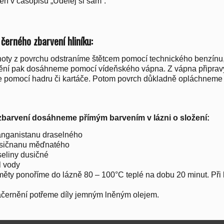
těn v časopisu „Udělej si sám“.
černého zbarvení hliníku:
oty z povrchu odstraníme štětcem pomocí technického benzínu,
ní pak dosáhneme pomocí vídeňského vápna. Z vápna připravý
e pomocí hadru či kartáče. Potom povrch důkladně opláchneme
zbarvení dosáhneme přímým barvením v lázni o složení:
nganistanu draselného
usičnanu měďnatého
seliny dusičné
l vody
ěty ponoříme do lázně 80 – 100°C teplé na dobu 20 minut. Při k
černění potřeme díly jemným lněným olejem.