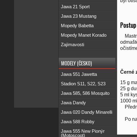
byl otiš
Jawa 21 Sport
Jawa 23 Mustang
Postup 
Mopedy Babetta
Mopedy Manet Korado
Mastn
odmaště
Zajímavosti
očistím
MODELY (ČESKO)
Černé 
Jawa 551 Jawetta
15 g ma
Stadion S11, S22, S23
25 g d
Jawa 585, 586 Mosquito
5 ml ky
1000 m
Jawa Dandy
Předm
Jawa 020 Dandy Minarelli
Po na
Jawa 588 Robby
Jawa 555 New Pionýr
(Motoscoot)