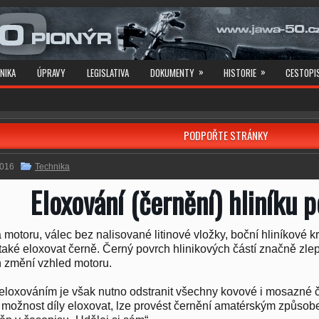
»
»
NIKA
ÚPRAVY
LEGISLATIVA
DOKUMENTY
HISTORIE
CESTOPI
PODPOŘTE STRÁNKY
2016
Technika
Eloxování (černění) hliníku
 motoru, válec bez nalisované litinové vložky, boční hliníkové k
aké eloxovat černě. Černý povrch hlinikových částí značně zlepš
 změní vzhled motoru.
eloxováním je však nutno odstranit všechny kovové i mosazné č
možnost díly eloxovat, lze provést černění amatérským způso