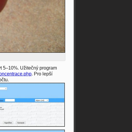
t 5–10%. Užitečný program
koncentrace.php
. Pro lepší
očtu.