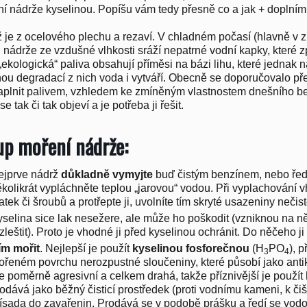
í nádrže kyselinou. Popíšu vám tedy přesně co a jak + doplním 
 je z ocelového plechu a rezaví. V chladném počasí (hlavně v 
 nádrže ze vzdušné vlhkosti sráží nepatrné vodní kapky, které 
„ekologická“ paliva obsahují příměsi na bázi lihu, které jednak 
ou degradací z nich voda i vytváří. Obecně se doporučovalo p
aplnit palivem, vzhledem ke zmíněným vlastnostem dnešního benz
e tak či tak objeví a je potřeba ji řešit.
up moření nádrže:
ejprve nádrž
důkladně vymyjte
buď čistým benzínem, nebo ředid
kolikrát vypláchněte teplou „jarovou“ vodou. Při vyplachování 
tek či šroubů a protřepte ji, uvolníte tím skryté usazeniny nečist
selina sice lak nesežere, ale může ho poškodit (vzniknou na n
zleštit). Proto je vhodné ji před kyselinou ochránit. Do něčeho j
ím mořit
. Nejlepší je použít
kyselinou fosforečnou
(H
PO
), p
3
4
řeném povrchu nerozpustné sloučeniny, které působí jako anti
e poměrně agresivní a celkem drahá, takže příznivější je použít
odává jako běžný čisticí prostředek (proti vodnímu kameni, k či
ísada do zavařenin. Prodává se v podobě prášku a ředí se vodo