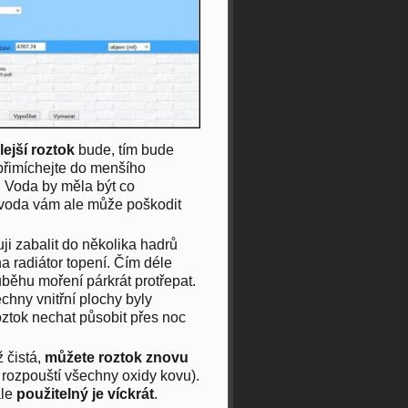
lejší roztok
bude, tím bude
přimíchejte do menšího
. Voda by měla být co
ká voda vám ale může poškodit
ji zabalit do několika hadrů
na radiátor topení. Čím déle
ůběhu moření párkrát protřepat.
chny vnitřní plochy byly
oztok nechat působit přes noc
 čistá,
můžete roztok znovu
a rozpouští všechny oxidy kovu).
ale
použitelný je víckrát
.