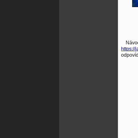
Návod
https:/
odpoví