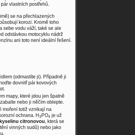
pár vlastních postřehů.
zimě) se na přechlazených
způsobují korozi. Kromě toho
na sebe vodu váží, také se ale
řed odstávkou motocyklu nádrž
ínu ani toto není ideální řešení.
lem (odmastíte ji). Případně ji
vhoďte dovnitř pár kovových
ot.
ěm mapy, které jdou jen špatně
i zabalte nebo ji něčím oblepte.
ři moření totiž vznikají na
korozní ochrana. H
PO
je už
3
4
kyselinu citronovou
, která se
štění vinných sudů) nebo jako
u.