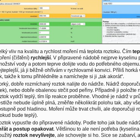
lký vliv na kvalitu a rychlost moření má teplota roztoku. Čím
tep
ření (čištění)
rychlejší
. V připravené nádobě nejprve kyselinu 
ožství vody a potom teprve dolijte vodu do potřebného objemu
jteplejší, já ji běžně ohřívám v rychlovarné konvici. Příliš hor
k, takže k tomu přihlédněte a namíchejte si ji „tak akorát“.
rký, dobře rozmíchaný roztok nalijte do nádrže. Nádrž doporuču
ek), nebo dobře obalenou strčit pod peřiny. Případně ji položte 
ztok vydrží teplý, tím líp reakce proběhne. Vhodné je nádrž v pr
stliže nebude úplně plná, změňte několikrát polohu tak, aby vše
stupně pod hladinou. Moření může trvat chvíli, ale doporučuji r
okud bude teplý).
ztok vypusťte do připravené nádoby. Podle toho jak bude nádrž
hřát a postup opakovat
. Většinou to ale není potřeba (kyselin
oužitý
roztok nevylívejte
, ale schovejte si ho. Sice se zabarví, 