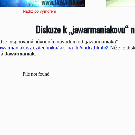
Nádrž po vymoření
Diskuze k „jawarmaniakovu“ n
 je inspirovaný původním návodem od „jawarmaniaka“:
/jawarmaniak.wz.cz/technika/jak_na_to/nadrz.html
. Níže je di
dá
Jawarmaniak
.