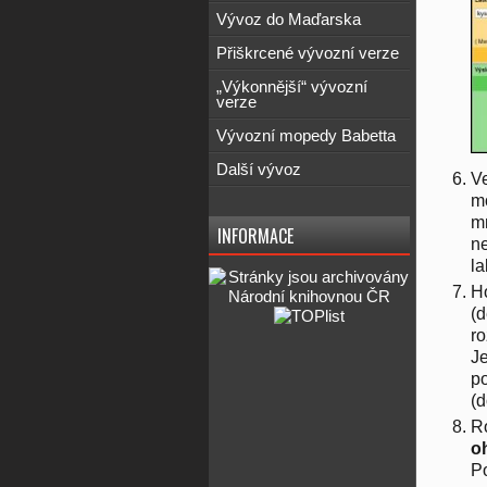
Vývoz do Maďarska
Přiškrcené vývozní verze
„Výkonnější“ vývozní
verze
Vývozní mopedy Babetta
Další vývoz
Ve
mo
mn
INFORMACE
ne
la
Ho
(d
ro
Je
po
(d
Ro
o
P