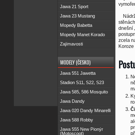
vymořen
Jawa 21 Sport
Jawa 23 Mustang
Nádrž
stěnách
Mopedy Babetta
dnešní 
postupn
Mopedy Manet Korado
zcela n
Zajímavosti
Koroze s
Post
MODELY (ČESKO)
Jawa 551 Jawetta
N
Stadion S11, S22, S23
ně
ma
Jawa 585, 586 Mosquito
Ky
Jawa Dandy
ro
Č
Jawa 020 Dandy Minarelli
mo
Jawa 588 Robby
al
pr
Jawa 555 New Pionýr
př
(Motoscoot)