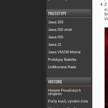
Z 
a 
PROTOTYPY
šr
Vi
Jawa 359
Jawa 550 skútr
Jawa 555
Jawa 22
Jawa VM238 Mistral
Prototypy Babetta
Unifikovaná Rada
HISTORIE
Historie Považských
strojáren
Počty kusů, výrobní čísla