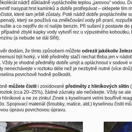
kolikrát nádrž důkladně vypláchněte teplou „jarovou“ vodou. D
vnitř nasypat hrst kamínků a dobře protřepávat – oklepete tím
čistot, které tam ještě zůstaly. Poté nádrž dobře propláchněte 
penatý, který se používá na změkčování vody při praní, rozpuš
sušte a co nejdřív do ní nalijte benzín. Při sušení ji postavte do
 případné zbylé kapky vody vytvoří rez u výpustného kohoutku,
nzínu (a nebude se dál šířit).
věr dodám, že tímto způsobem můžete
odrezit jakékoliv žele
nemusí být horký, v létě předměty stačí nechat třeba jen v nádo
. Vždy je vhodné předměty dobře umýt a opláchnout v sodové 
y nenechávejte v roztoku déle než je nezbytně nutné (více dnů)
selina povrchově hodně poškodit.
bně
můžete čistit
i zoxidované
předměty z hliníkových slitin
(
í roztok (cca 20–25%), žádné zázraky ale nečekejte. Vždy se ale 
 hliníkové a ne ze zinku! Zinek s kyselinami velmi bouřlivě re
o. Spojovací materiál (šroubky, matice, atd.) kyselinou čistit můž
vou úpravu povrchovou úpravu.