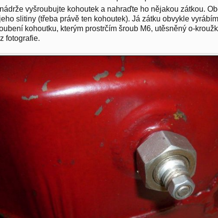
nádrže vyšroubujte kohoutek a nahraďte ho nějakou zátkou. Obě
jeho slitiny (třeba právě ten kohoutek). Já zátku obvykle vyrábí
oubení kohoutku, kterým prostrčím šroub M6, utěsněný o-krou
z fotografie.