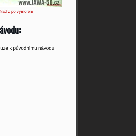
Nádrž po vymoření
ávodu:
skuze k původnímu návodu,