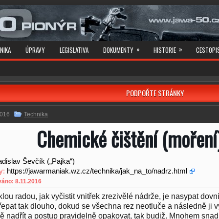
»
»
NIKA
ÚPRAVY
LEGISLATIVA
DOKUMENTY
HISTORIE
CESTOPI
PODPOŘTE STRÁNKY
2016
Technika
Chemické čištění (moření
adislav Ševčík („Pajka“)
y:
https://jawarmaniak.wz.cz/technika/jak_na_to/nadrz.html
váno: 8.11.2016
lou radou, jak vyčistit vnitřek zrezivělé nádrže, je nasypat dovni
třepat tak dlouho, dokud se všechna rez neotluče a následně ji v
ě nadřít a postup pravidelně opakovat, tak budiž. Mnohem snadněj