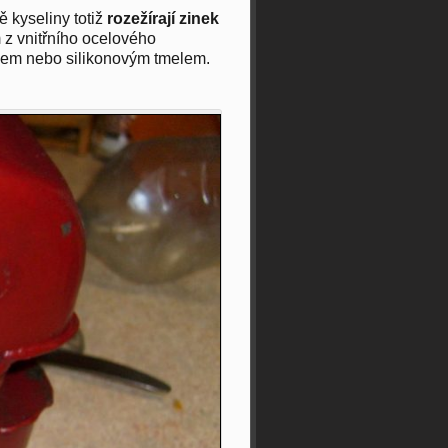
 kyseliny totiž
rozežírají zinek
m z vnitřního ocelového
žkem nebo silikonovým tmelem.