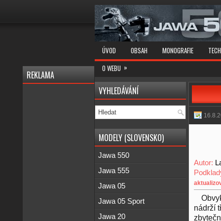
ÚVOD
OBSAH
MONOGRAFIE
TECH
»
O WEBU
REKLAMA
VYHLEDÁVÁNÍ
16.8.
MODELY (SLOVENSKO)
Jawa 550
Autor:
L
Jawa 555
Podklad
aktualizo
Jawa 05
Obvyk
Jawa 05 Sport
nádrží 
Jawa 20
zbytečn