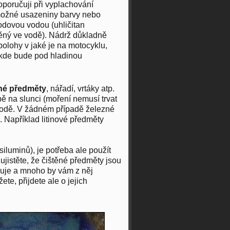
oporučuji při vyplachování
 možné usazeniny barvy nebo
sodovou vodou (uhličitan
těný ve vodě). Nádrž důkladně
 polohy v jaké je na motocyklu,
 kde bude pod hladinou
zné předměty
, nářadí, vrtáky atp.
bě na slunci (moření nemusí trvat
vodě. V žádném případě železné
. Například litinové předměty
siluminů), je potřeba ale použít
ujistěte, že čištěné předměty jsou
aguje a mnoho by vám z něj
ete, přijdete ale o jejich