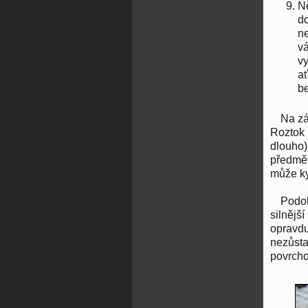
Ně
do
ne
vá
vy
ať
be
Na zá
Roztok 
dlouho)
předmět
může ky
Podo
silnějš
opravdu
nezůstal
povrcho