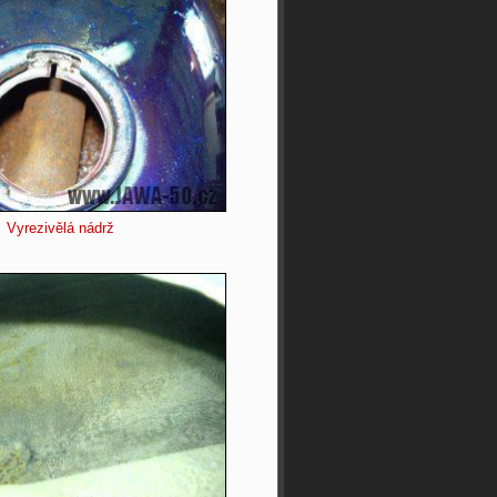
Vyrezivělá nádrž