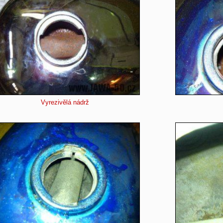
Vyrezivělá nádrž