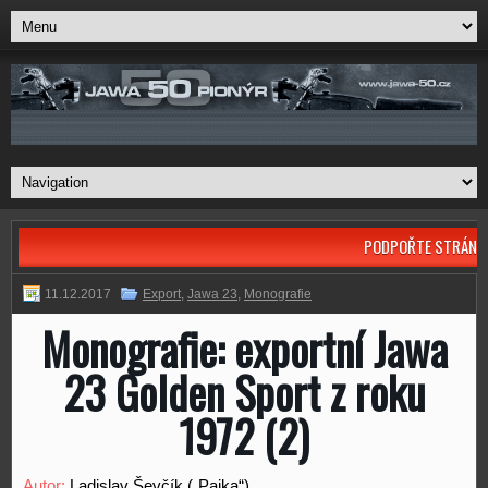
PODPOŘTE STRÁNK
11.12.2017
Export
,
Jawa 23
,
Monografie
Monografie: exportní Jawa
23 Golden Sport z roku
1972 (2)
Autor:
Ladislav Ševčík („Pajka“)