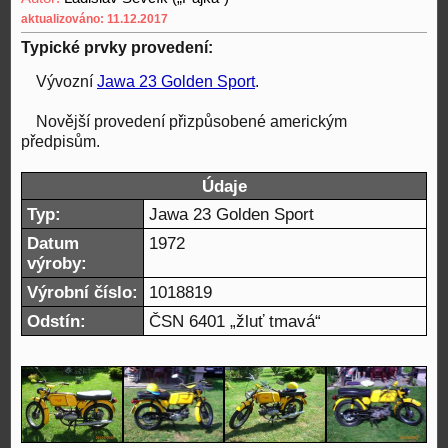
aktualizováno: 11.12.2017
Typické prvky provedení:
Vývozní
Jawa 23 Golden Sport
.
Novější provedení přizpůsobené americkým
předpisům.
Údaje
Typ:
Jawa 23 Golden Sport
Datum
1972
výroby:
Výrobní číslo:
1018819
Odstín:
ČSN 6401 „žluť tmavá“