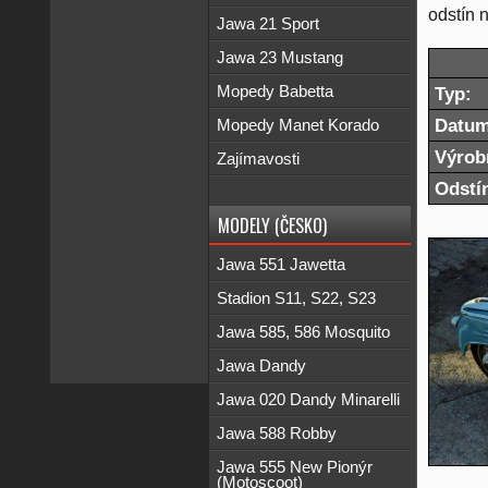
odstín 
Jawa 21 Sport
Jawa 23 Mustang
Mopedy Babetta
Typ:
Datum
Mopedy Manet Korado
Výrobn
Zajímavosti
Odstí
MODELY (ČESKO)
Jawa 551 Jawetta
Stadion S11, S22, S23
Jawa 585, 586 Mosquito
Jawa Dandy
Jawa 020 Dandy Minarelli
Jawa 588 Robby
Jawa 555 New Pionýr
(Motoscoot)