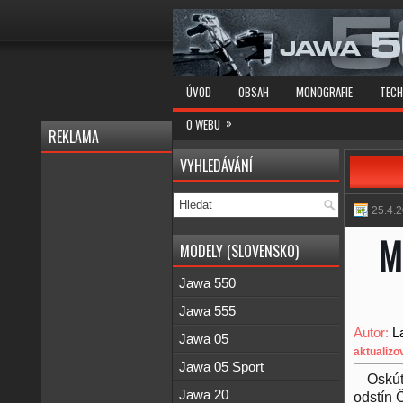
ÚVOD
OBSAH
MONOGRAFIE
TECH
»
O WEBU
REKLAMA
VYHLEDÁVÁNÍ
25.4.
M
MODELY (SLOVENSKO)
Jawa 550
Jawa 555
Autor:
L
Jawa 05
aktualizo
Jawa 05 Sport
Oskút
Jawa 20
odstín 