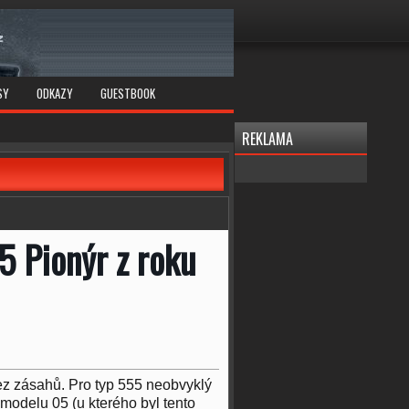
SY
ODKAZY
GUESTBOOK
REKLAMA
5 Pionýr z roku
z zásahů. Pro typ 555 neobvyklý
odelu 05 (u kterého byl tento