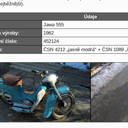
nejběžnější).
Údaje
Jawa 555
 výroby:
1962
í číslo:
452124
n:
ČSN 4212 „jasně modrá“ + ČSN 1089 „