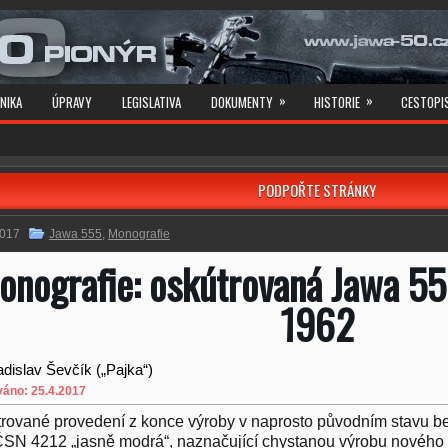
»
»
NIKA
ÚPRAVY
LEGISLATIVA
DOKUMENTY
HISTORIE
CESTOPI
PODPOŘTE STRÁNKY
2017
Jawa 555
,
Monografie
onografie: oskútrovaná Jawa 55
1962
adislav Ševčík („Pajka“)
váno: 25.4.2017
rované provedení z konce výroby v naprosto původním stavu be
ČSN 4212 „jasně modrá“, naznačující chystanou výrobu nového m