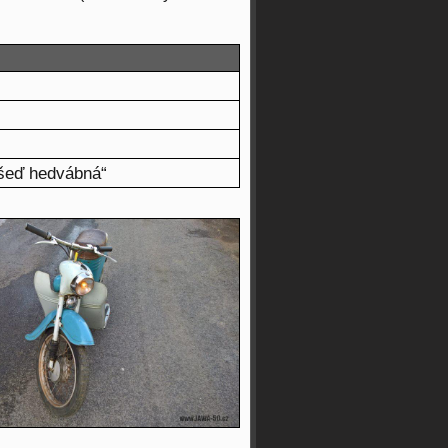
šeď hedvábná“