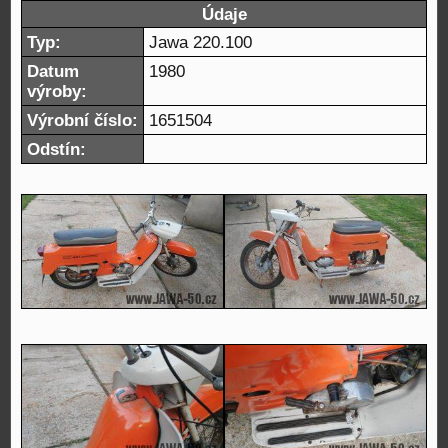
Údaje
Typ:
Jawa 220.100
Datum
1980
výroby:
Výrobní číslo:
1651504
Odstín: