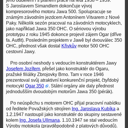
jeho oddělení i s plánem práce na léta 1938 – 1939.
S Jaroslavem Simandlem dokončuje vývoj
kompresorového motoru Jawa 500. Spolupracuje se
známým závodním jezdcem Antonínem Vitvarem z Nové
Paky. Několik sezón pracoval na závodních motocyklech,
jako například Jawa 350 OHC. O sériovou výrobu
prototypu z roku 1945 dokonce projevil zájem Ogar (dříve
fa. Autfit). Posledním projektem v Jawě byl dvouválec 350
OHC, přednost však dostal
Křivkův
motor 500 OHC
cestovní Jawy.
Pro osobní neshody s vedoucím konstruktérem Jawy
Josefem Jozífem
, přešel jako konstruktér do Ogaru,
pražské filiálky Zbrojovky Brno. Tam v roce 1946
prezentoval svůj atraktivní konkurenční projekt, čtyřdobý
motocykl
Ogar 350
. Státní orgány ale daly přednost
jednodušším dvoudobým motorům Jawa 350 (pérák).
Po neúspěchu s motorem OHC přijal pracovní nabídku
od ředitele Považských strojíren
Ing. Jaroslava Kubíka
a
1.2.1947 nastoupil jako konstruktér do skupiny sestavené
kolem
Ing. Josefa Ullmana
. 1.10.1947 se stal vedoucím
Výroby motokola (pravděpodobně z platových důvodů).