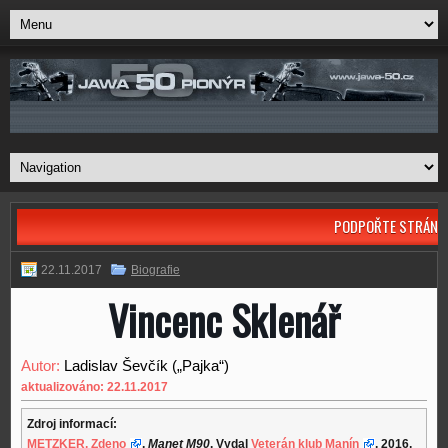
PODPOŘTE STRÁNK
22.11.2017
Biografie
Vincenc Sklenář
Autor:
Ladislav Ševčík („Pajka“)
aktualizováno: 22.11.2017
Zdroj informací:
METZKER, Zdeno
,
Manet M90
. Vydal
Veterán klub Manín
, 2016,