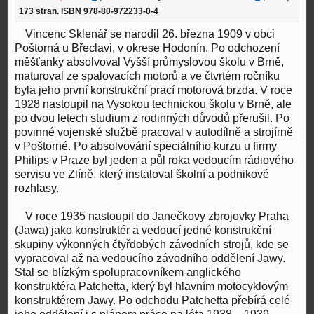
173 stran. ISBN 978-80-972233-0-4
Vincenc Sklenář se narodil 26. března 1909 v obci
Poštorná u Břeclavi, v okrese Hodonín. Po odchození
měšťanky absolvoval Vyšší průmyslovou školu v Brně,
maturoval ze spalovacích motorů a ve čtvrtém ročníku
byla jeho první konstrukční prací motorová brzda. V roce
1928 nastoupil na Vysokou technickou školu v Brně, ale
po dvou letech studium z rodinných důvodů přerušil. Po
povinné vojenské službě pracoval v autodílně a strojírně
v Poštorné. Po absolvování speciálního kurzu u firmy
Philips v Praze byl jeden a půl roka vedoucím rádiového
servisu ve Zlíně, který instaloval školní a podnikové
rozhlasy.
V roce 1935 nastoupil do Janečkovy zbrojovky Praha
(Jawa) jako konstruktér a vedoucí jedné konstrukční
skupiny výkonných čtyřdobých závodních strojů, kde se
vypracoval až na vedoucího závodního oddělení Jawy.
Stal se blízkým spolupracovníkem anglického
konstruktéra Patchetta, který byl hlavním motocyklovým
konstruktérem Jawy. Po odchodu Patchetta přebírá celé