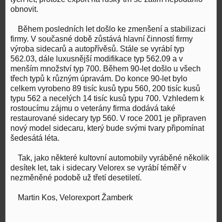
obnovit.
Během posledních let došlo ke zmenšení a stabilizaci
firmy. V současné době zůstává hlavní činností firmy
výroba sidecarů a autopřívěsů. Stále se vyrábí typ
562.03, dále luxusnější modifikace typ 562.09 a v
menším množství typ 700. Během 90-let došlo u všech
třech typů k různým úpravám. Do konce 90-let bylo
celkem vyrobeno 89 tisíc kusů typu 560, 200 tisíc kusů
typu 562 a necelých 14 tisíc kusů typu 700. Vzhledem k
rostoucímu zájmu o veterány firma dodává také
restaurované sidecary typ 560. V roce 2001 je připraven
nový model sidecaru, který bude svými tvary připomínat
šedesátá léta.
Tak, jako některé kultovní automobily vyráběné několik
desítek let, tak i sidecary Velorex se vyrábí téměř v
nezměněné podobě už třetí desetiletí.
Martin Kos, Velorexport Žamberk