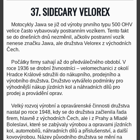
37. SIDECARY VELOREX
Motocykly Jawa se již od výroby prvního typu 500 OHV
velice často vybavovaly postranním vozíkem. Tento fakt
se do dnešních dnů nezměnil, ačkoliv postranní vozík
nenese značku Jawa, ale družstva Velorex z východních
Čech.
Počátky firmy sahají až do předválečného období. V
roce 1936 se drobní živnostníci – velomechanici z okolí
Hradce Králové sdružili do nákupního, prodejního a
výrobního družstva. Družstvo vytvářelo podmínky pro
výhodnější nákup jízdních kol a náhradních dílů pro
prodej a provádění oprav.
Velký rozvoj výrobní a opravárenské činnosti družstva
nastal po roce 1948, kdy se do družstva začlenila řada
firem, hlavně z východních Čech, ale i z Prahy a Mladé
Boleslavi, které se zabývaly výrobou a opravami jízdních
kol, automobilů, náhradních dílů a příslušenství, a další
kovovýrobou. Název původního družstva se mění na