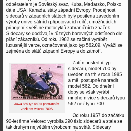
odběratelem je Sovětský svaz, Kuba, Maďarsko, Polsko,
dále USA, Kanada, státy západní Evropy. Prodejnost
sidecarů v západních státech byly posílena zavedením
výroby universálních připojovacích dílů, umožňujících
připojení k většině motocyklů zahraničních značek.
Sidecary se dodávají v různých barevných odstínech dle
přání zákazníků. Od roku 1982 se začíná vyrábět
luxusnější verze, označovaná jako typ 562.09. Vyváží se
zejména do států západní Evropy a do zámoří.
Zatím poslední typ
sidecaru, model 700 byl
uveden na trh v roce 1985
a měl postupně nahradit
model 562. Do dnešní
doby se však vyrábí
mnohem více sidecarů typu
562 než typu 700.
Jawa 350 typ 640 s postranním
vozíkem Velorex 700S
Od roku 1957 do začátku
90-let firma Velorex vyrobila 290 tisíc sidecarů a stala se
tak druhým největším výrobcem na světě. Sidecary