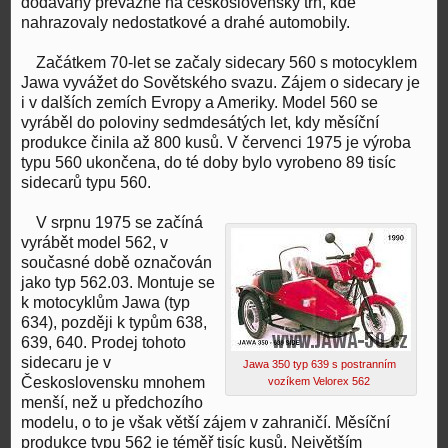
dodávány převážně na československý trh, kde
nahrazovaly nedostatkové a drahé automobily.
Začátkem 70-let se začaly sidecary 560 s motocyklem
Jawa vyvážet do Sovětského svazu. Zájem o sidecary je
i v dalších zemích Evropy a Ameriky. Model 560 se
vyráběl do poloviny sedmdesátých let, kdy měsíční
produkce činila až 800 kusů. V červenci 1975 je výroba
typu 560 ukončena, do té doby bylo vyrobeno 89 tisíc
sidecarů typu 560.
V srpnu 1975 se začíná
vyrábět model 562, v
současné době označován
jako typ 562.03. Montuje se
k motocyklům Jawa (typ
634), později k typům 638,
639, 640. Prodej tohoto
sidecaru je v
Jawa 350 typ 639 s postranním
Československu mnohem
vozíkem Velorex 562
menší, než u předchozího
modelu, o to je však větší zájem v zahraničí. Měsíční
produkce typu 562 je téměř tisíc kusů. Největším