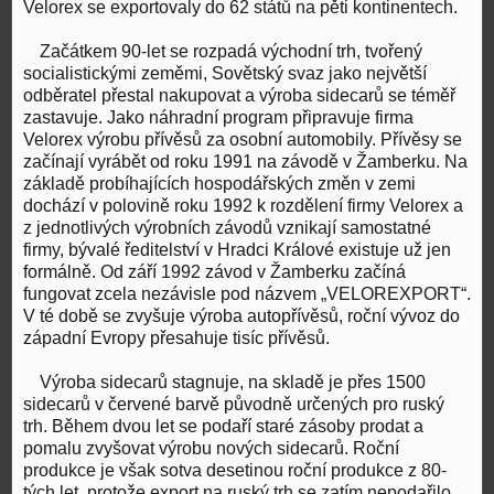
Velorex se exportovaly do 62 států na pěti kontinentech.
Začátkem 90-let se rozpadá východní trh, tvořený
socialistickými zeměmi, Sovětský svaz jako největší
odběratel přestal nakupovat a výroba sidecarů se téměř
zastavuje. Jako náhradní program připravuje firma
Velorex výrobu přívěsů za osobní automobily. Přívěsy se
začínají vyrábět od roku 1991 na závodě v Žamberku. Na
základě probíhajících hospodářských změn v zemi
dochází v polovině roku 1992 k rozdělení firmy Velorex a
z jednotlivých výrobních závodů vznikají samostatné
firmy, bývalé ředitelství v Hradci Králové existuje už jen
formálně. Od září 1992 závod v Žamberku začíná
fungovat zcela nezávisle pod názvem „VELOREXPORT“.
V té době se zvyšuje výroba autopřívěsů, roční vývoz do
západní Evropy přesahuje tisíc přívěsů.
Výroba sidecarů stagnuje, na skladě je přes 1500
sidecarů v červené barvě původně určených pro ruský
trh. Během dvou let se podaří staré zásoby prodat a
pomalu zvyšovat výrobu nových sidecarů. Roční
produkce je však sotva desetinou roční produkce z 80-
tých let, protože export na ruský trh se zatím nepodařilo