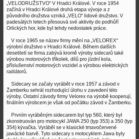
„VELODRUŽSTVO“ V Hradci Králové. V roce 1954
začíná v Hradci Králové druhá etapa vývoje a z
původního družstva vzniká „VELO“ lidové družstvo. V
padesátých letech přesouvá své aktivity do podhůří
Orlických hor, kde byl tehdy nedostatek práce.
V roce 1965 se název firmy mění na „VELOREX“
výrobní družstvo v Hradci Králové. Během dalších
desetiletí se firma zabývá kromě výroby sidecarů také
výrobou motorových tříkolek, dílů pro jízdní kola,
příslušenství motorových vozidel a výrobou elektrických
radiátorů.
Sidecary se začaly vyrábět v roce 1957 a závod v
Žamberku sehrál rozhodující úlohu v zavedení této
výroby. Ostatní závody firmy Velorex na výrobě kooperují,
finálním výrobcem je však od počátku závod v Žamberku.
Prvním vyráběným sidecarem byl typ 560, který byl
zkonstruován pro motocykl JAWA 250 (typ 353) a 350 (typ
354) kývačka. Vyráběl se v klasické tmavočervené
jawácké barvě. Tyto sidecary s motocyklem Jawa byly