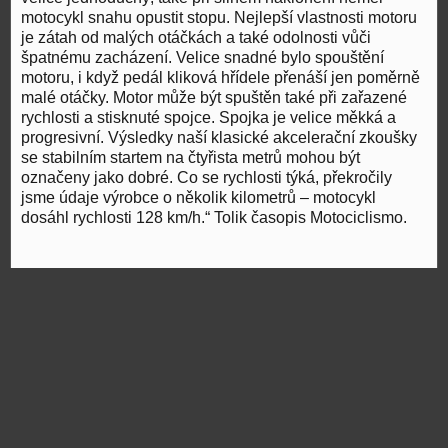
motocykl snahu opustit stopu. Nejlepší vlastnosti motoru
je zátah od malých otáčkách a také odolnosti vůči
špatnému zacházení. Velice snadné bylo spouštění
motoru, i když pedál kliková hřídele přenáší jen poměrně
malé otáčky. Motor může být spuštěn také při zařazené
rychlosti a stisknuté spojce. Spojka je velice měkká a
progresivní. Výsledky naší klasické akcelerační zkoušky
se stabilním startem na čtyřista metrů mohou být
označeny jako dobré. Co se rychlosti týká, překročily
jsme údaje výrobce o několik kilometrů – motocykl
dosáhl rychlosti 128 km/h.“ Tolik časopis Motociclismo.