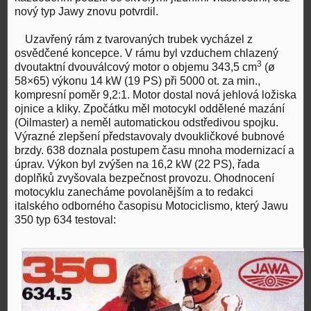
nový typ Jawy znovu potvrdil.
Uzavřený rám z tvarovaných trubek vycházel z
osvědčené koncepce. V rámu byl vzduchem chlazený
3
dvoutaktní dvouválcový motor o objemu 343,5 cm
(ø
58×65) výkonu 14 kW (19 PS) při 5000 ot. za min.,
kompresní poměr 9,2:1. Motor dostal nová jehlová ložiska
ojnice a kliky. Zpočátku měl motocykl oddělené mazání
(Oilmaster) a neměl automatickou odstředivou spojku.
Výrazné zlepšení představovaly dvoukličkové bubnové
brzdy. 638 doznala postupem času mnoha modernizací a
úprav. Výkon byl zvýšen na 16,2 kW (22 PS), řada
doplňků zvyšovala bezpečnost provozu. Ohodnocení
motocyklu zanecháme povolanějším a to redakci
italského odborného časopisu Motociclismo, který Jawu
350 typ 634 testoval: