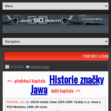
PODPOŘTE STRÁNK
18.8.2016
Historie Jawa
Historie značky
<<– předchozí kapitola
Jawa
další kapitola –>>
KRÁLÍK, Jan
,
Věčně mladá Jawa 1929-1989
. Vydaly n. p. Jawa a
PZO Motokov, 1989, 60 stran.