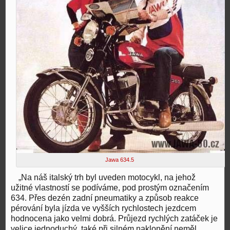
Jawa 634.5
„Na náš italský trh byl uveden motocykl, na jehož
užitné vlastností se podíváme, pod prostým označením
634. Přes dezén zadní pneumatiky a způsob reakce
pérování byla jízda ve vyšších rychlostech jezdcem
hodnocena jako velmi dobrá. Průjezd rychlých zatáček je
velice jednoduchý, také při silném naklonění neměl