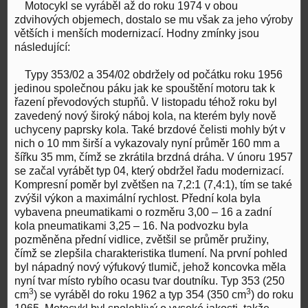
Motocykl se vyráběl až do roku 1974 v obou
zdvihových objemech, dostalo se mu však za jeho výroby
větších i menších modernizací. Hodny zmínky jsou
následující:
Typy 353/02 a 354/02 obdržely od počátku roku 1956
jedinou společnou páku jak ke spouštění motoru tak k
řazení převodových stupňů. V listopadu téhož roku byl
zavedený nový široký náboj kola, na kterém byly nově
uchyceny paprsky kola. Také brzdové čelisti mohly být v
nich o 10 mm širší a vykazovaly nyní průměr 160 mm a
šířku 35 mm, čímž se zkrátila brzdná dráha. V únoru 1957
se začal vyrábět typ 04, který obdržel řadu modernizací.
Kompresní poměr byl zvětšen na 7,2:1 (7,4:1), tím se také
zvýšil výkon a maximální rychlost. Přední kola byla
vybavena pneumatikami o rozměru 3,00 – 16 a zadní
kola pneumatikami 3,25 – 16. Na podvozku byla
pozměněna přední vidlice, zvětšil se průměr pružiny,
čímž se zlepšila charakteristika tlumení. Na první pohled
byl nápadný nový výfukový tlumič, jehož koncovka měla
nyní tvar místo rybího ocasu tvar doutníku. Typ 353 (250
3
3
cm
) se vyráběl do roku 1962 a typ 354 (350 cm
) do roku