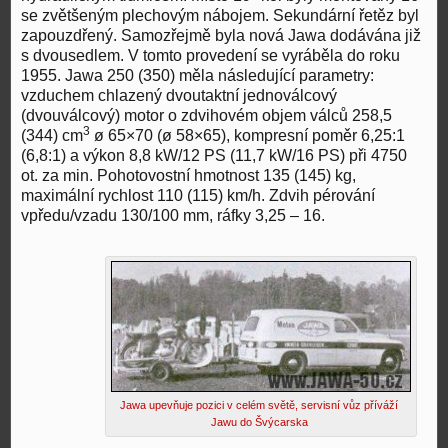
se zvětšeným plechovým nábojem. Sekundární řetěz byl
zapouzdřený. Samozřejmě byla nová Jawa dodávána již
s dvousedlem. V tomto provedení se vyráběla do roku
1955. Jawa 250 (350) měla následující parametry:
vzduchem chlazený dvoutaktní jednoválcový
(dvouválcový) motor o zdvihovém objem válců 258,5
3
(344) cm
ø 65×70 (ø 58×65), kompresní poměr 6,25:1
(6,8:1) a výkon 8,8 kW/12 PS (11,7 kW/16 PS) při 4750
ot. za min. Pohotovostní hmotnost 135 (145) kg,
maximální rychlost 110 (115) km/h. Zdvih pérování
vpředu/vzadu 130/100 mm, ráfky 3,25 – 16.
Jawa upevňuje pozici v celém světě, servisní vůz příváží
Jawu do Švýcarska