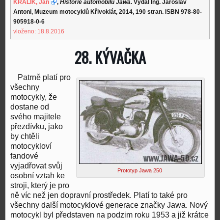
KRÁLÍK, Jan
,
Historie automobilů Jawa
. Vydal Ing. Jaroslav
Antoni, Muzeum motocyklů Křivoklát, 2014, 190 stran. ISBN 978-80-
905918-0-6
vloženo: 18.8.2016
28. KÝVAČKA
Patrně platí pro
všechny
motocykly, že
dostane od
svého majitele
přezdívku, jako
by chtěli
motocykloví
fandové
vyjadřovat svůj
Prototyp Jawa 250
osobní vztah ke
stroji, který je pro
ně víc než jen dopravní prostředek. Platí to také pro
všechny další motocyklové generace značky Jawa. Nový
motocykl byl představen na podzim roku 1953 a již krátce