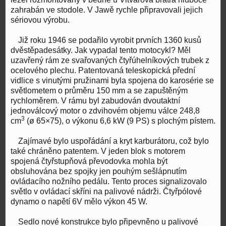
zahrabán ve stodole. V Jawě rychle připravovali jejich
sériovou výrobu.
Již roku 1946 se podařilo vyrobit prvních 1360 kusů
dvěstěpadesátky. Jak vypadal tento motocykl? Měl
uzavřený rám ze svařovaných čtyřúhelníkových trubek z
ocelového plechu. Patentovaná teleskopická přední
vidlice s vinutými pružinami byla spojena do karosérie se
světlometem o průměru 150 mm a se zapuštěným
rychloměrem. V rámu byl zabudován dvoutaktní
jednoválcový motor o zdvihovém objemu válce 248,8
3
cm
(ø 65×75), o výkonu 6,6 kW (9 PS) s plochým pístem.
Zajímavé bylo uspořádání a kryt karburátoru, což bylo
také chráněno patentem. V jeden blok s motorem
spojená čtyřstupňová převodovka mohla být
obsluhována bez spojky jen pouhým sešlápnutím
ovládacího nožního pedálu. Tento proces signalizovalo
světlo v ovládací skříni na palivové nádrži. Čtyřpólové
dynamo o napětí 6V mělo výkon 45 W.
Sedlo nové konstrukce bylo připevněno u palivové