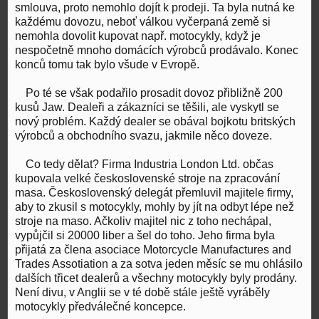
smlouva, proto nemohlo dojít k prodeji. Ta byla nutná ke
každému dovozu, neboť válkou vyčerpaná země si
nemohla dovolit kupovat např. motocykly, když je
nespočetně mnoho domácích výrobců prodávalo. Konec
konců tomu tak bylo všude v Evropě.
Po té se však podařilo prosadit dovoz přibližně 200
kusů Jaw. Dealeři a zákazníci se těšili, ale vyskytl se
nový problém. Každý dealer se obával bojkotu britských
výrobců a obchodního svazu, jakmile něco doveze.
Co tedy dělat? Firma Industria London Ltd. občas
kupovala velké československé stroje na zpracování
masa. Československý delegát přemluvil majitele firmy,
aby to zkusil s motocykly, mohly by jít na odbyt lépe než
stroje na maso. Ačkoliv majitel nic z toho nechápal,
vypůjčil si 20000 liber a šel do toho. Jeho firma byla
přijatá za člena asociace Motorcycle Manufactures and
Trades Assotiation a za sotva jeden měsíc se mu ohlásilo
dalších třicet dealerů a všechny motocykly byly prodány.
Není divu, v Anglii se v té době stále ještě vyráběly
motocykly předválečné koncepce.