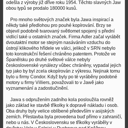
odešla z výroby již dříve roku 1954. Těchto slavných Jaw
obou typů se prodalo 180000 kusů.
Pro mnoho světových značek byla Jawa inspirací a
někdy také předlohou pro pouhé kopírování. Brzy se
objevil podobně tvarovaný světlomet spojený s přední
vidlicí také u ostatních značek. Firma Adler začal vyrábět
dvoutaktní motor se stejným nasáváním vzduchu do
ústrojí klikového hřídele ve válci, jelikož v SRN nebylo
toto konstrukční řešení chráněno patentem. Protože ve
Španělsku po druhé světové válce nebyly
československé vynálezy vůbec chráněny, vypadal jejich
typ jako by byl zcela okopírován z výkresu. Nejinak tomu
bylo u firmy Condor. Když byly po té vyráběny podobné
motory u firmy Villiers, považovali to v Jawě jako
vyznamenání a zadostiučinění.
Jawa s odpružením zadního kola posloužila rovněž
jako základ ke stavbě tříkolky k dopravě nákladu i osob.
Oba druhy byly velice oblíbené především v asijských
zemích. Přestavba byla provedena buď přímo v zahraničí,
nebo u nás. V Československu se tříkolky vyráběly v