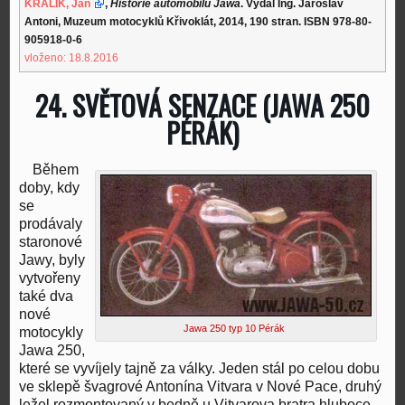
KRÁLÍK, Jan
,
Historie automobilů Jawa
. Vydal Ing. Jaroslav
Antoni, Muzeum motocyklů Křivoklát, 2014, 190 stran. ISBN 978-80-
905918-0-6
vloženo: 18.8.2016
24. SVĚTOVÁ SENZACE (JAWA 250
PÉRÁK)
Během
doby, kdy
se
prodávaly
staronové
Jawy, byly
vytvořeny
také dva
nové
Jawa 250 typ 10 Pérák
motocykly
Jawa 250,
které se vyvíjely tajně za války. Jeden stál po celou dobu
ve sklepě švagrové Antonína Vitvara v Nové Pace, druhý
ležel rozmontovaný v bedně u Vitvarova bratra hluboce