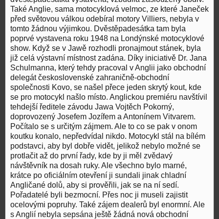
Také Anglie, sama motocyklová velmoc, ze které Janeček
před světovou válkou odebíral motory Villiers, nebyla v
tomto žádnou výjimkou. Dvěstěpadesátka tam byla
poprvé vystavena roku 1948 na Londýnské motocyklové
show. Když se v Jawě rozhodli pronajmout stánek, byla
již celá výstavní místnost zadána. Díky iniciativě Dr. Jana
Schulmanna, který tehdy pracoval v Anglii jako obchodní
delegát československé zahraničně-obchodní
společnosti Kovo, se našel přece jeden skrytý kout, kde
se pro motocykl našlo místo. Anglickou premiéru navštívil
tehdejší ředitele závodu Jawa Vojtěch Pokorný,
doprovozený Josefem Jozífem a Antonínem Vitvarem.
Počítalo se s určitým zájmem. Ale to co se pak v onom
koutku konalo, nepředvídal nikdo. Motocykl stál na bílém
podstavci, aby byl dobře vidět, jelikož nebylo možné se
protlačit až do první řady, kde by ji měl zvědavý
návštěvník na dosah ruky. Ale všechno bylo marné,
krátce po oficiálním otevření ji sundali jinak chladní
Angličané dolů, aby si prověřili, jak se na ní sedí.
Pořadatelé byli bezmocní. Přes noc ji museli zajistit
ocelovými popruhy. Také zájem dealerů byl enormní. Ale
s Anglií nebyla sepsána ještě žádná nová obchodní