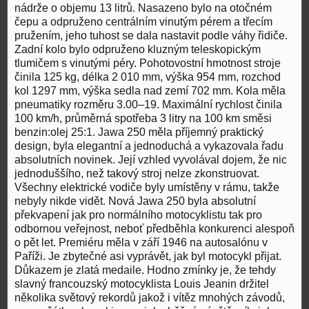
nádrže o objemu 13 litrů. Nasazeno bylo na otočném
čepu a odpruženo centrálním vinutým pérem a třecím
pružením, jeho tuhost se dala nastavit podle váhy řidiče.
Zadní kolo bylo odpruženo kluzným teleskopickým
tlumičem s vinutými péry. Pohotovostní hmotnost stroje
činila 125 kg, délka 2 010 mm, výška 954 mm, rozchod
kol 1297 mm, výška sedla nad zemí 702 mm. Kola měla
pneumatiky rozměru 3.00–19. Maximální rychlost činila
100 km/h, průměrná spotřeba 3 litry na 100 km směsi
benzin:olej 25:1. Jawa 250 měla příjemný praktický
design, byla elegantní a jednoduchá a vykazovala řadu
absolutních novinek. Její vzhled vyvolával dojem, že nic
jednoduššího, než takový stroj nelze zkonstruovat.
Všechny elektrické vodiče byly umístěny v rámu, takže
nebyly nikde vidět. Nová Jawa 250 byla absolutní
překvapení jak pro normálního motocyklistu tak pro
odbornou veřejnost, neboť předběhla konkurenci alespoň
o pět let. Premiéru měla v září 1946 na autosalónu v
Paříži. Je zbytečné asi vyprávět, jak byl motocykl přijat.
Důkazem je zlatá medaile. Hodno zmínky je, že tehdy
slavný francouzský motocyklista Louis Jeanin držitel
několika světový rekordů jakož i vítěz mnohých závodů,