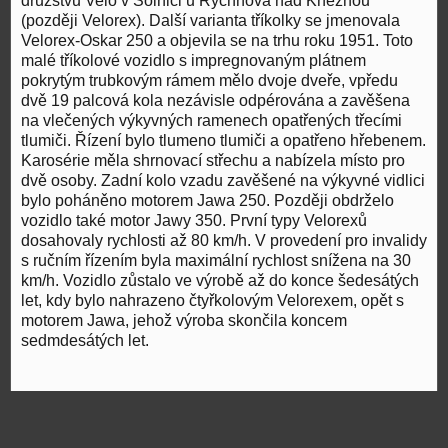
družstvu Velo v Solnici u Rychnova nad Kněžnou
(později Velorex). Další varianta tříkolky se jmenovala
Velorex-Oskar 250 a objevila se na trhu roku 1951. Toto
malé tříkolové vozidlo s impregnovaným plátnem
pokrytým trubkovým rámem mělo dvoje dveře, vpředu
dvě 19 palcová kola nezávisle odpérována a zavěšena
na vlečených výkyvných ramenech opatřených třecími
tlumiči. Řízení bylo tlumeno tlumiči a opatřeno hřebenem.
Karosérie měla shrnovací střechu a nabízela místo pro
dvě osoby. Zadní kolo vzadu zavěšené na výkyvné vidlici
bylo poháněno motorem Jawa 250. Později obdrželo
vozidlo také motor Jawy 350. První typy Velorexů
dosahovaly rychlosti až 80 km/h. V provedení pro invalidy
s ručním řízením byla maximální rychlost snížena na 30
km/h. Vozidlo zůstalo ve výrobě až do konce šedesátých
let, kdy bylo nahrazeno čtyřkolovým Velorexem, opět s
motorem Jawa, jehož výroba skončila koncem
sedmdesátých let.