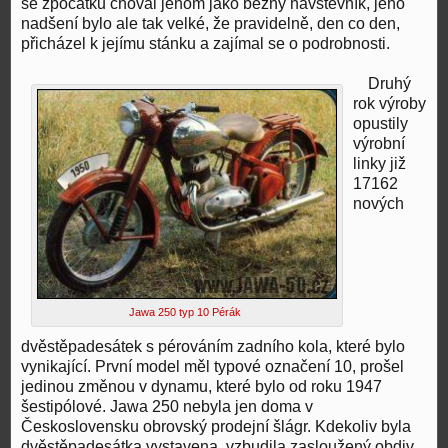
se zpočátku choval jenom jako běžný návštěvník, jeho
nadšení bylo ale tak velké, že pravidelně, den co den,
přicházel k jejímu stánku a zajímal se o podrobnosti.
Druhý
rok výroby
opustily
výrobní
linky již
17162
nových
Jawa 250 typ 10 Pérák
dvěstěpadesátek s pérováním zadního kola, které bylo
vynikající. První model měl typové označení 10, prošel
jedinou změnou v dynamu, které bylo od roku 1947
šestipólové. Jawa 250 nebyla jen doma v
Československu obrovský prodejní šlágr. Kdekoliv byla
dvěstěpadesátka vystavena, vzbudila zasloužený obdiv.