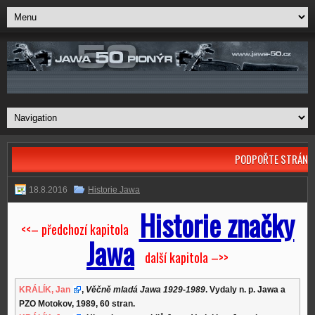
PODPOŘTE STRÁNK
18.8.2016
Historie Jawa
Historie značky
<<– předchozí kapitola
Jawa
další kapitola –>>
KRÁLÍK, Jan
,
Věčně mladá Jawa 1929-1989
. Vydaly n. p. Jawa a
PZO Motokov, 1989, 60 stran.