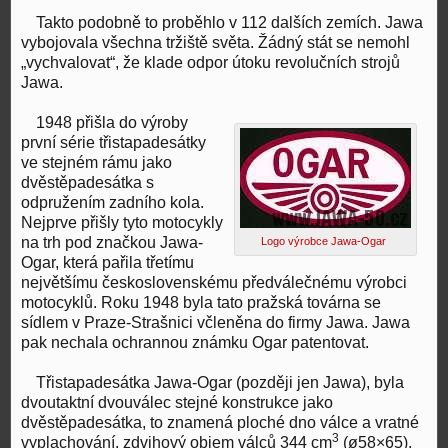
Takto podobně to proběhlo v 112 dalších zemích. Jawa
vybojovala všechna tržiště světa. Žádný stát se nemohl
„vychvalovat“, že klade odpor útoku revolučních strojů
Jawa.
1948 přišla do výroby
první série třistapadesátky
ve stejném rámu jako
dvěstěpadesátka s
odpružením zadního kola.
Nejprve přišly tyto motocykly
na trh pod značkou Jawa-
Logo výrobce Jawa-Ogar
Ogar, která pařila třetímu
největšímu československému předválečnému výrobci
motocyklů. Roku 1948 byla tato pražská továrna se
sídlem v Praze-Strašnici včleněna do firmy Jawa. Jawa
pak nechala ochrannou známku Ogar patentovat.
Třistapadesátka Jawa-Ogar (později jen Jawa), byla
dvoutaktní dvouválec stejné konstrukce jako
dvěstěpadesátka, to znamená ploché dno válce a vratné
3
vyplachování, zdvihový objem válců 344 cm
(ø58×65),