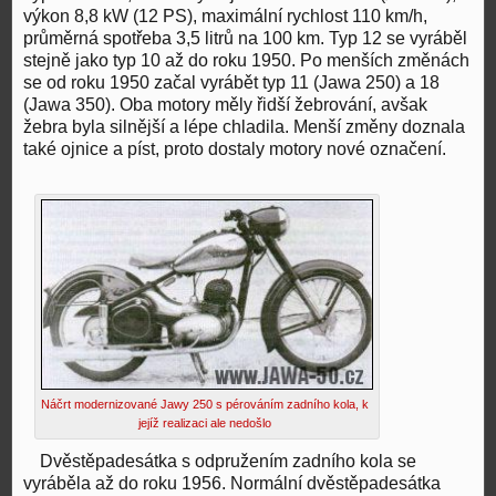
výkon 8,8 kW (12 PS), maximální rychlost 110 km/h,
průměrná spotřeba 3,5 litrů na 100 km. Typ 12 se vyráběl
stejně jako typ 10 až do roku 1950. Po menších změnách
se od roku 1950 začal vyrábět typ 11 (Jawa 250) a 18
(Jawa 350). Oba motory měly řidší žebrování, avšak
žebra byla silnější a lépe chladila. Menší změny doznala
také ojnice a píst, proto dostaly motory nové označení.
Náčrt modernizované Jawy 250 s pérováním zadního kola, k
jejíž realizaci ale nedošlo
Dvěstěpadesátka s odpružením zadního kola se
vyráběla až do roku 1956. Normální dvěstěpadesátka